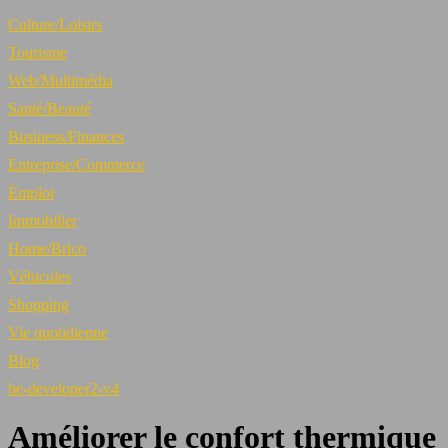
Culture/Loisirs
Tourisme
Web/Multimédia
Santé/Beauté
Business/Finances
Entreprise/Commerce
Emploi
Immobilier
Home/Brico
Véhicules
Shopping
Vie quotidienne
Blog
be-developer2-v4
Améliorer le confort thermique