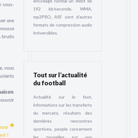
encodage normal un débit de
e sous-
192 kb/seconde. WMA,
mp3PRO, ASF sont d’autres
uer une
formats de compression audio
 mousse
irréversibles.
 bruits
e, vous
Tout sur l’actualité
solants
du football
maison
.
Actualité sur le foot,
pouvoir
informations sur les transferts
du mercato, résultats des
dernières rencontres
 pour
sportives, people concernent
bré ?
les nouvelles sur vos