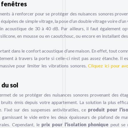
t fenêtres
léments à renforcer pour se protéger des nuisances sonores prove
le équipées de simple vitrage, la pose d’un double vitrage voire d’un
n acoustique de 30 à 40 dB. Par ailleurs, il faut également op
n silicone, en mousse ou en caoutchouc, ou encore en installant des
ortant dans le confort acoustique d’une maison. En effet, tout comme
ement à travers la porte si celle-ci n’est pas assez étanche. Il e
assive pour limiter les vibrations sonores.
Cliquez ici pour avo
 du sol
rmet de se protéger des nuisances sonores provenant des éta
 bruits émis depuis votre appartement. La solution la plus effic
e. Fixé sur des suspenses antivibratiles, ce
produit pour l’iso
garnissant le vide entre les deux épaisseurs de plafond de ma
érales. Cependant, le
prix pour l’isolation phonique
peut se 