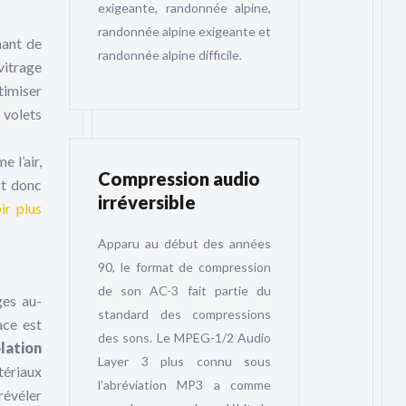
exigeante, randonnée alpine,
randonnée alpine exigeante et
nant de
randonnée alpine difficile.
 vitrage
timiser
 volets
 l’air,
Compression audio
st donc
irréversible
ir plus
Apparu au début des années
90, le format de compression
de son AC-3 fait partie du
ges au-
standard des compressions
ace est
des sons. Le MPEG-1/2 Audio
lation
Layer 3 plus connu sous
tériaux
l’abréviation MP3 a comme
révéler