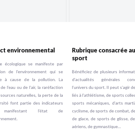
ct environnemental
Rubrique consacrée a
sport
se écologique se manifeste par
ution de l’environnement qui se
Bénéficiez de plusieurs informa
e à cause de la pollution. La
d’actualités générales conc
 de l’eau ou de l’air, la raréfaction
l’univers du sport. Il peut s’agir d
sources naturelles, la perte de la
liés à l’athlétisme, de sports colle
rsité font partie des indicateurs
sports mécaniques, d’arts marti
 manifestant l’état de
cyclisme, de sports de combat, d
onnement.
de glace, de sports de glisse, d
aériens, de gymnastique…