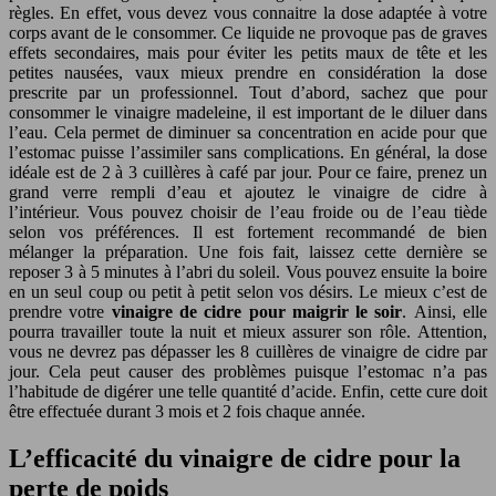
règles. En effet, vous devez vous connaitre la dose adaptée à votre
corps avant de le consommer. Ce liquide ne provoque pas de graves
effets secondaires, mais pour éviter les petits maux de tête et les
petites nausées, vaux mieux prendre en considération la dose
prescrite par un professionnel. Tout d’abord, sachez que pour
consommer le vinaigre madeleine, il est important de le diluer dans
l’eau. Cela permet de diminuer sa concentration en acide pour que
l’estomac puisse l’assimiler sans complications. En général, la dose
idéale est de 2 à 3 cuillères à café par jour. Pour ce faire, prenez un
grand verre rempli d’eau et ajoutez le vinaigre de cidre à
l’intérieur. Vous pouvez choisir de l’eau froide ou de l’eau tiède
selon vos préférences. Il est fortement recommandé de bien
mélanger la préparation. Une fois fait, laissez cette dernière se
reposer 3 à 5 minutes à l’abri du soleil. Vous pouvez ensuite la boire
en un seul coup ou petit à petit selon vos désirs. Le mieux c’est de
prendre votre
vinaigre de cidre pour maigrir le soir
. Ainsi, elle
pourra travailler toute la nuit et mieux assurer son rôle. Attention,
vous ne devrez pas dépasser les 8 cuillères de vinaigre de cidre par
jour. Cela peut causer des problèmes puisque l’estomac n’a pas
l’habitude de digérer une telle quantité d’acide. Enfin, cette cure doit
être effectuée durant 3 mois et 2 fois chaque année.
L’efficacité du vinaigre de cidre pour la
perte de poids