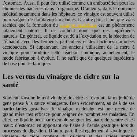
l’estomac. Aussi, il peut être utilisé comme un antibactérien pour les
éliminer les bactéries dans l’organisme. D’ailleurs, dans le domaine
médical notamment dans les hôpitaux, ce vinaigre est souvent utilisé
pour soigner de nombreuses maladies. D’autre part, il faut que vous
sachiez que la formation du
vinaigre madeleine
est un phénomène
totalement naturel. Il ne contient donc que des ingrédients
naturels. En général, ce liquide est dû à l’oxydation ou la réaction de
l’éthanol avec des ferments particuliers et des bactéries nommées
acétobacters. Si auparavant, les anciens utilisaient de la mère à
vinaigre pour produire cette réaction chimique, actuellement, le
mode fabrication à évolué. Il ne suffit que de quelques ingrédients
de base pour le fabriquer.
Les vertus du vinaigre de cidre sur la
santé
Souvent, lorsque le mot vinaigre de cidre est évoqué, la majorité de
gens pense à la sauce vinaigrette. Bien évidemment, au-delà de ses
particularités gustatives, le vinaigre madeleine est une recette de
grand-mère très efficace pour soigner de nombreuses maladies. En
effet, ce liquide peut par exemple soigner les maux de ventre et les
maux d’estomac en apportant de l’aide à l’acide gastrique lors du
processus de digestion. D’autre part, il est également à savoir que le
vinaigre de cidre contient du calcium et des acides aminés