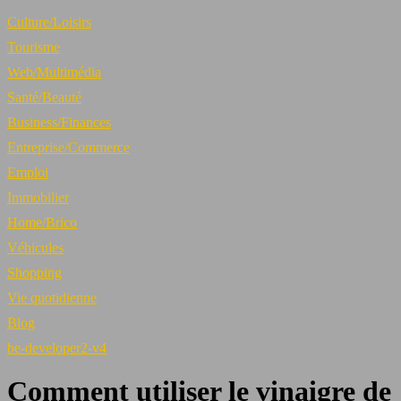
Culture/Loisirs
Tourisme
Web/Multimédia
Santé/Beauté
Business/Finances
Entreprise/Commerce
Emploi
Immobilier
Home/Brico
Véhicules
Shopping
Vie quotidienne
Blog
be-developer2-v4
Comment utiliser le vinaigre de