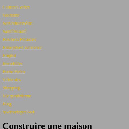
Culture/Loisirs
Tourisme
Web/Multimédia
Santé/Beauté
Business/Finances
Entreprise/Commerce
Emploi
Immobilier
Home/Brico
Véhicules
Shopping
Vie quotidienne
Blog
be-developer2-v4
Construire une maison