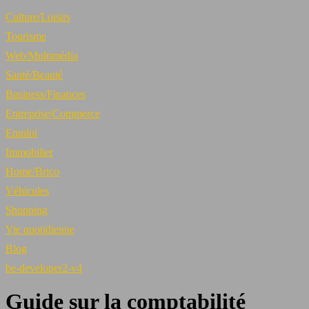
Culture/Loisirs
Tourisme
Web/Multimédia
Santé/Beauté
Business/Finances
Entreprise/Commerce
Emploi
Immobilier
Home/Brico
Véhicules
Shopping
Vie quotidienne
Blog
be-developer2-v4
Guide sur la comptabilité