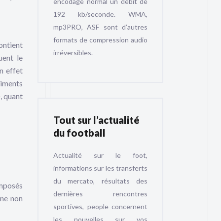
encodage normal un débit de
192 kb/seconde. WMA,
mp3PRO, ASF sont d’autres
formats de compression audio
ontient
irréversibles.
uent le
n effet
timents
, quant
Tout sur l’actualité
du football
Actualité sur le foot,
informations sur les transferts
du mercato, résultats des
omposés
dernières rencontres
ène non
sportives, people concernent
les nouvelles sur vos