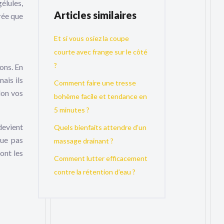
élules,
Articles similaires
érée que
Et si vous osiez la coupe
courte avec frange sur le côté
?
ons. En
ais ils
Comment faire une tresse
lon vos
bohème facile et tendance en
5 minutes ?
devient
Quels bienfaits attendre d’un
que pas
massage drainant ?
ont les
Comment lutter efficacement
contre la rétention d’eau ?