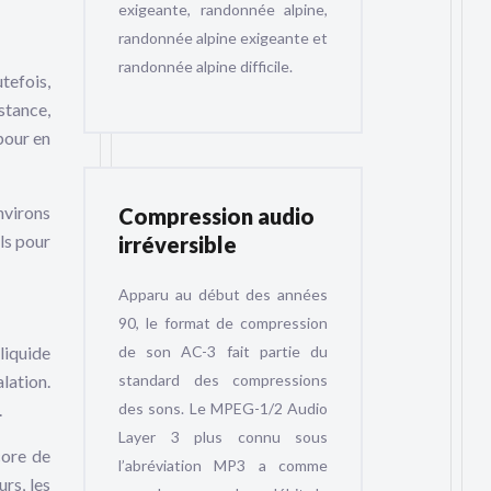
exigeante, randonnée alpine,
randonnée alpine exigeante et
randonnée alpine difficile.
tefois,
stance,
 pour en
nvirons
Compression audio
ls pour
irréversible
Apparu au début des années
90, le format de compression
de son AC-3 fait partie du
 liquide
standard des compressions
alation.
des sons. Le MPEG-1/2 Audio
.
Layer 3 plus connu sous
core de
l’abréviation MP3 a comme
rs, les