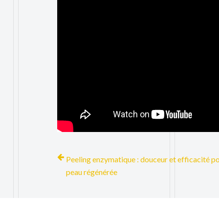
Peeling enzymatique : douceur et efficacité p
peau régénérée