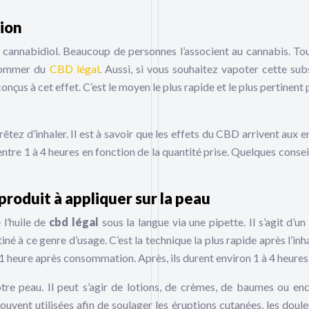
tion
 cannabidiol. Beaucoup de personnes l’associent au cannabis. Tou
nsommer du
CBD légal
. Aussi, si vous souhaitez vapoter cette sub
onçus à cet effet. C’est le moyen le plus rapide et le plus pertinent
tez d’inhaler. Il est à savoir que les effets du CBD arrivent aux e
ntre 1 à 4 heures en fonction de la quantité prise. Quelques consei
produit à appliquer sur la peau
 l’huile de
cbd légal
sous la langue via une pipette. Il s’agit d’un
né à ce genre d’usage. C’est la technique la plus rapide après l’inh
 1 heure après consommation. Après, ils durent environ 1 à 4 heures
tre peau. Il peut s’agir de lotions, de crèmes, de baumes ou en
vent utilisées afin de soulager les éruptions cutanées, les douleu