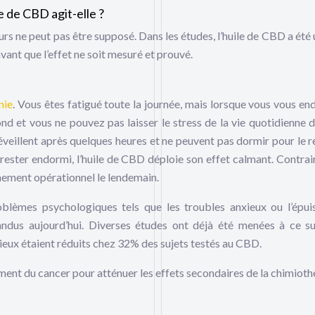
e de CBD agit-elle ?
s ne peut pas être supposé. Dans les études, l’huile de CBD a été u
vant que l’effet ne soit mesuré et prouvé.
nie
. Vous êtes fatigué toute la journée, mais lorsque vous vous e
d et vous ne pouvez pas laisser le stress de la vie quotidienne d
éveillent après quelques heures et ne peuvent pas dormir pour le r
à rester endormi, l’huile de CBD déploie son effet calmant. Contra
nement opérationnel le lendemain.
blèmes psychologiques tels que les troubles anxieux ou l’épu
andus aujourd’hui. Diverses études ont déjà été menées à ce su
xieux étaient réduits chez 32% des sujets testés au CBD.
ement du cancer pour atténuer les effets secondaires de la chimiothé