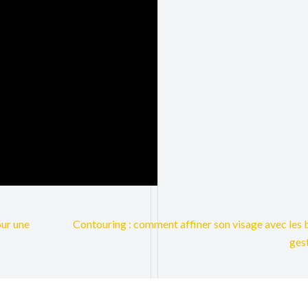
our une
Contouring : comment affiner son visage avec les
ges