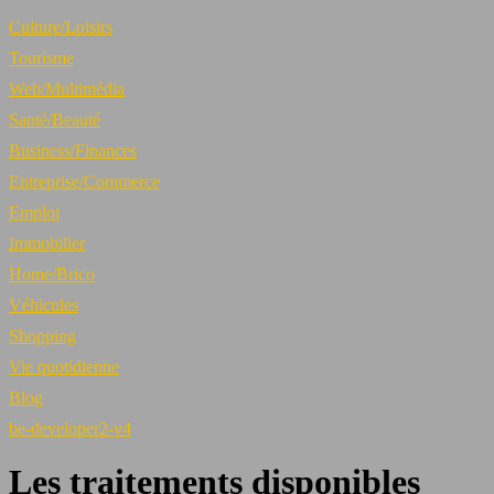
Culture/Loisirs
Tourisme
Web/Multimédia
Santé/Beauté
Business/Finances
Entreprise/Commerce
Emploi
Immobilier
Home/Brico
Véhicules
Shopping
Vie quotidienne
Blog
be-developer2-v4
Les traitements disponibles