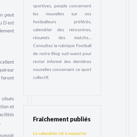
sportives, people concernent
les nouvelles sur vos
on peut
footballeurs préférés,
u D est
calendrier des rencontres,
alement
résumés des matchs…
Consultez la rubrique Football
de notre Blog sud-ouest pour
rester informé des dernières
cellent
nouvelles concernant ce sport
quéreur
collectif.
 feront
 situés
tion et
cilités
Fraîchement publiés
.
Le calendrier clé à respecter
ecevoir