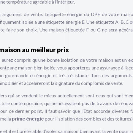
une température agréable à l’intérieur.
un argument de vente. L’étiquette énergie du DPE de votre mais
ifiquement isolée a une étiquette énergie E. Une étiquette A, B, C o
 vite faire son choix. Une maison étiquetée F ou G ne sera génér
 maison au meilleur prix
s aurez compris qu’une bonne isolation de votre maison est un ex
vente une maison bien isolée, vous apporterez une assurance à l’ac
 non gourmande en énergie et très résistante. Tous ces arguments
mmobilier et accéléreront la signature du compromis de vente.
iers qui se vendent le mieux actuellement sont ceux qui sont bien
itecture contemporaine, qui ne nécessitent pas de travaux de rénova
ur ce dernier point, il faut savoir que l’Etat accorde diverses fa
mme la
prime énergie
pour l’isolation des combles et des toitures)
 et il est préférable d’isoler sa maison bien avant la vente pour r