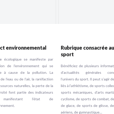
ct environnemental
Rubrique consacrée a
sport
se écologique se manifeste par
ution de l’environnement qui se
Bénéficiez de plusieurs informa
e à cause de la pollution. La
d’actualités générales conc
 de l’eau ou de l’air, la raréfaction
l’univers du sport. Il peut s’agir d
sources naturelles, la perte de la
liés à l’athlétisme, de sports colle
rsité font partie des indicateurs
sports mécaniques, d’arts marti
 manifestant l’état de
cyclisme, de sports de combat, d
onnement.
de glace, de sports de glisse, d
aériens, de gymnastique…