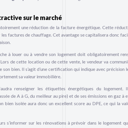
ttractive sur le marché
atoirement une réduction de la facture énergétique. Cette réduct
 les factures de chauffage. Cet avantage se capitalisera donc fac
aison.
herche à louer ou à vendre son logement doit obligatoirement ren
r. Lors de cette location ou de cette vente, le vendeur va communi
on bien. Il s’agit d’une certification qui indique avec précision l
fortement sa valeur immobilière.
faudra renseigner les étiquettes énergétiques du logement. Il
sée de A à G, du meilleur au pire) et de ses émissions en gaz à e
n bien isolée aura donc un excellent score au DPE, ce qui la val
rs s’informer sur les rénovations à prévoir dans le logement qu’