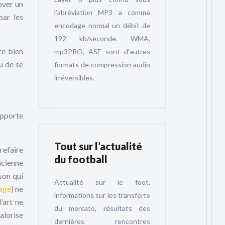
nover un
l’abréviation MP3 a comme
par les
encodage normal un débit de
192 kb/seconde. WMA,
re bien
mp3PRO, ASF sont d’autres
u de se
formats de compression audio
irréversibles.
apporte
Tout sur l’actualité
refaire
du football
ncienne
son qui
Actualité sur le foot,
age
) ne
informations sur les transferts
’art ne
du mercato, résultats des
alorise
dernières rencontres