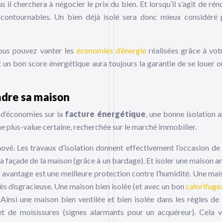
us il cherchera à négocier le prix du bien. Et lorsqu’il s’agit de ré
incontournables. Un bien déjà isolé sera donc mieux considéré 
vous pouvez vanter les
économies d’énergie
réalisées grâce à vot
t un bon score énergétique aura toujours la garantie de se louer o
endre sa maison
n d’économies sur la
facture énergétique
, une bonne isolation 
 plus-value certaine, recherchée sur le marché immobilier.
ové. Les travaux d’isolation donnent effectivement l’occasion de 
 la façade de la maison (grâce à un bardage). Et isoler une maison a
avantage est une meilleure protection contre l’humidité. Une mai
ès disgracieuse. Une maison bien isolée (et avec un bon
calorifuge
insi une maison bien ventilée et bien isolée dans les règles de l
t de moisissures (signes alarmants pour un acquéreur). Cela v