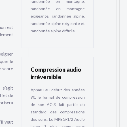
randonnée en montagne,
randonnée en montagne
exigeante, randonnée alpine,
randonnée alpine exigeante et
ion est
randonnée alpine difficile.
ilement
seigner
quer le
e score
Compression audio
irréversible
 s’agit
Apparu au début des années
ffet de
90, le format de compression
orisera
de son AC-3 fait partie du
standard des compressions
des sons. Le MPEG-1/2 Audio
il veut
Layer 3 plus connu sous