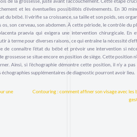
s de la grossesse, juste avant l’accouchement. Cette étape cruci
chement et les éventuelles possibilités d’événements. En 30 minu
t du bébé. Il vérifie sa croissance, sa taille et son poids, ses orga
 os, son cerveau, son abdomen. À cette période, le contrôle du p
acenta praevia qui exigera une intervention chirurgicale. En ef
ir à terme pour diverses raisons, ce qui entraîne la nécessité d’ef
e de connaître l’état du bébé et prévoir une intervention si néce
e grossesse se situe encore en position de siège. Cette position n’
er. Ainsi, si l’échographie démontre cette position, il n’y a pas 
des échographies supplémentaires de diagnostic pourront avoir lieu.
our une
Contouring : comment affiner son visage avec les
ges