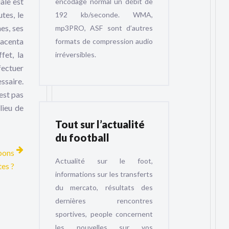
ale est
encodage normal un débit de
tes, le
192 kb/seconde. WMA,
nes, ses
mp3PRO, ASF sont d’autres
lacenta
formats de compression audio
fet, la
irréversibles.
fectuer
ssaire.
est pas
lieu de
Tout sur l’actualité
du football
 bons
Actualité sur le foot,
tes ?
informations sur les transferts
du mercato, résultats des
dernières rencontres
sportives, people concernent
les nouvelles sur vos