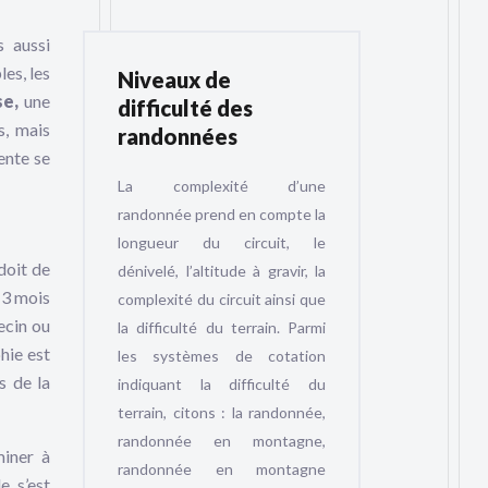
s aussi
es, les
Niveaux de
se,
une
difficulté des
s, mais
randonnées
ente se
La complexité d’une
randonnée prend en compte la
longueur du circuit, le
doit de
dénivelé, l’altitude à gravir, la
 3 mois
complexité du circuit ainsi que
ecin ou
la difficulté du terrain. Parmi
hie est
les systèmes de cotation
s de la
indiquant la difficulté du
terrain, citons : la randonnée,
randonnée en montagne,
miner à
randonnée en montagne
e s’est