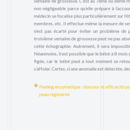
semaine de grossesse. C’est au 7ème ou 8ème moi
non négligeable parce qu’elle prépare à l’accou
médecin se focalise plus particulièrement sur l’éta
membres, etc. Il effectue même la mesure de ses
n’est pas écarté pour éviter un problème de pl
troisième semaine de grossesse peut ne pas about
cette échographie. Autrement, il sera impossibl
Néanmoins, il est possible que le bébé à 8 mois d
figée, car le bébé peut à tout moment se retourn
s’affoler. Certes, si une anomalie est détectée, 
Peeling enzymatique : douceur et efficacité p
peau régénérée