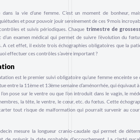
e dans la vie d’une femme. C’est un moment de bonheur, mai
nquiétudes et pour pouvoir jouir sereinement de ces 9 mois incroyabl
ontrôles et suivis périodiques. Chaque
trimestre de grosses
git d’un examen médical qui permet de suivre l’évolution du fœtu
 A cet effet, il existe trois échographies obligatoires que la pati
quoi effectuer ces contrôles s’avère important ?
ation
ation est le premier suivi obligatoire qu’une femme enceinte se 
ctue entre la 11ème et 13ème semaine d’aménorrhée, qui équivaut à
’on pose sur le ventre ou que l’on introduit dans le vagin, le méd
embres, la tête, le ventre, le cœur, etc. du fœtus. Cette échograp
carter tout risque de malformation qui pourrait survenir au cour
édecin mesure la longueur cranio-caudale qui permet de déter
et de prévoir la date probable d’accouchement. La clarté nucal