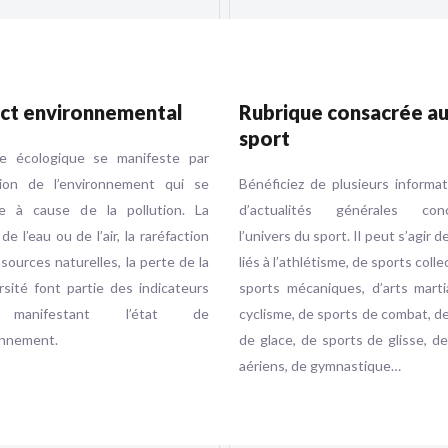
ct environnemental
Rubrique consacrée a
sport
se écologique se manifeste par
ution de l’environnement qui se
Bénéficiez de plusieurs informa
e à cause de la pollution. La
d’actualités générales conc
 de l’eau ou de l’air, la raréfaction
l’univers du sport. Il peut s’agir d
sources naturelles, la perte de la
liés à l’athlétisme, de sports colle
rsité font partie des indicateurs
sports mécaniques, d’arts marti
 manifestant l’état de
cyclisme, de sports de combat, d
onnement.
de glace, de sports de glisse, d
aériens, de gymnastique…