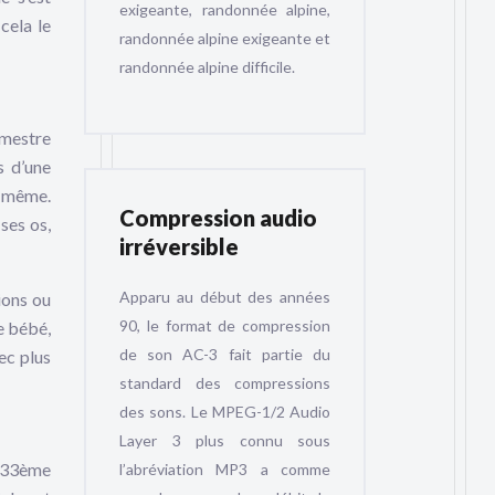
exigeante, randonnée alpine,
cela le
randonnée alpine exigeante et
randonnée alpine difficile.
imestre
s d’une
i-même.
Compression audio
ses os,
irréversible
Apparu au début des années
ions ou
90, le format de compression
e bébé,
de son AC-3 fait partie du
ec plus
standard des compressions
des sons. Le MPEG-1/2 Audio
Layer 3 plus connu sous
a 33ème
l’abréviation MP3 a comme