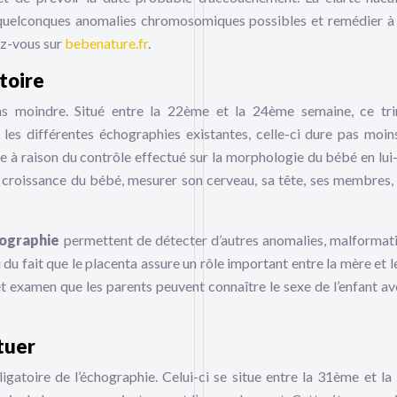
quelconques anomalies chromosomiques possibles et remédier à 
ez-vous sur
bebenature.fr
.
toire
as moindre. Situé entre la 22ème et la 24ème semaine, ce tr
es différentes échographies existantes, celle-ci dure pas moin
e à raison du contrôle effectué sur la morphologie du bébé en lu
a croissance du bébé, mesurer son cerveau, sa tête, ses membres, 
ographie
permettent de détecter d’autres anomalies, malformat
du fait que le placenta assure un rôle important entre la mère et l
et examen que les parents peuvent connaître le sexe de l’enfant av
tuer
ligatoire de l’échographie. Celui-ci se situe entre la 31ème et l