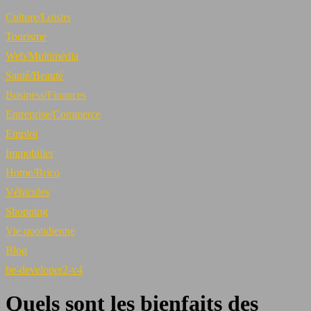
Culture/Loisirs
Tourisme
Web/Multimédia
Santé/Beauté
Business/Finances
Entreprise/Commerce
Emploi
Immobilier
Home/Brico
Véhicules
Shopping
Vie quotidienne
Blog
be-developer2-v4
Quels sont les bienfaits des