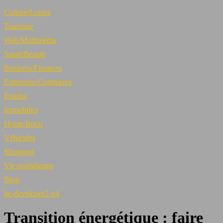
Culture/Loisirs
Tourisme
Web/Multimédia
Santé/Beauté
Business/Finances
Entreprise/Commerce
Emploi
Immobilier
Home/Brico
Véhicules
Shopping
Vie quotidienne
Blog
be-developer2-v4
Transition énergétique : faire