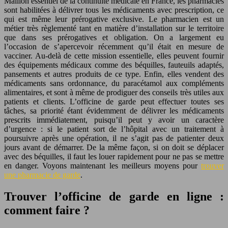
Maillon essentiel de la continuité médicale en France, les pharmacies
sont habilitées à délivrer tous les médicaments avec prescription, ce
qui est même leur prérogative exclusive. Le pharmacien est un
métier très règlementé tant en matière d’installation sur le territoire
que dans ses prérogatives et obligation. On a largement eu
l’occasion de s’apercevoir récemment qu’il était en mesure de
vacciner. Au-delà de cette mission essentielle, elles peuvent fournir
des équipements médicaux comme des béquilles, fauteuils adaptés,
pansements et autres produits de ce type. Enfin, elles vendent des
médicaments sans ordonnance, du paracétamol aux compléments
alimentaires, et sont à même de prodiguer des conseils très utiles aux
patients et clients. L’officine de garde peut effectuer toutes ses
tâches, sa priorité étant évidemment de délivrer les médicaments
prescrits immédiatement, puisqu’il peut y avoir un caractère
d’urgence : si le patient sort de l’hôpital avec un traitement à
poursuivre après une opération, il ne s’agit pas de patienter deux
jours avant de démarrer. De la même façon, si on doit se déplacer
avec des béquilles, il faut les louer rapidement pour ne pas se mettre
en danger. Voyons maintenant les meilleurs moyens pour
trouver
une pharmacie de garde
.
Trouver l’officine de garde en ligne :
comment faire ?