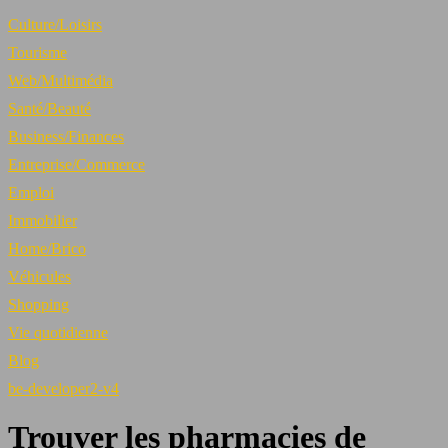
Culture/Loisirs
Tourisme
Web/Multimédia
Santé/Beauté
Business/Finances
Entreprise/Commerce
Emploi
Immobilier
Home/Brico
Véhicules
Shopping
Vie quotidienne
Blog
be-developer2-v4
Trouver les pharmacies de