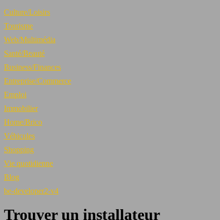
Culture/Loisirs
Tourisme
Web/Multimédia
Santé/Beauté
Business/Finances
Entreprise/Commerce
Emploi
Immobilier
Home/Brico
Véhicules
Shopping
Vie quotidienne
Blog
be-developer2-v4
Trouver un installateur