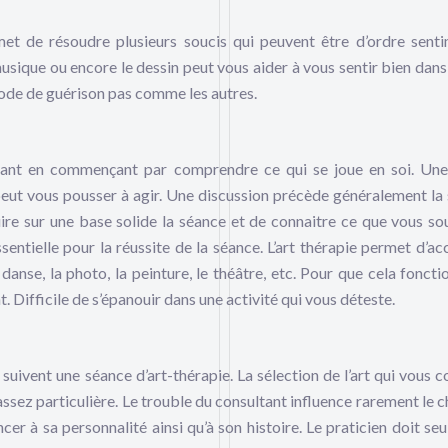
rmet de résoudre plusieurs soucis qui peuvent être d’ordre senti
musique ou encore le dessin peut vous aider à vous sentir bien dans 
hode de guérison pas comme les autres.
cluant en commençant par comprendre ce qui se joue en soi. Un
peut vous pousser à agir. Une discussion précède généralement la
ire sur une base solide la séance et de connaitre ce que vous so
sentielle pour la réussite de la séance. L’art thérapie permet d’ac
danse, la photo, la peinture, le théâtre, etc. Pour que cela fonctio
. Difficile de s’épanouir dans une activité qui vous déteste.
 suivent une séance d’art-thérapie. La sélection de l’art qui vous c
 assez particulière. Le trouble du consultant influence rarement le 
cer à sa personnalité ainsi qu’à son histoire. Le praticien doit se