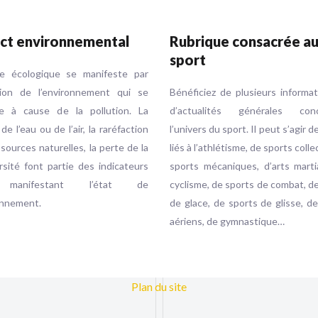
ct environnemental
Rubrique consacrée a
sport
se écologique se manifeste par
ution de l’environnement qui se
Bénéficiez de plusieurs informa
e à cause de la pollution. La
d’actualités générales conc
 de l’eau ou de l’air, la raréfaction
l’univers du sport. Il peut s’agir d
sources naturelles, la perte de la
liés à l’athlétisme, de sports colle
rsité font partie des indicateurs
sports mécaniques, d’arts marti
 manifestant l’état de
cyclisme, de sports de combat, d
onnement.
de glace, de sports de glisse, d
aériens, de gymnastique…
Plan du site