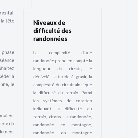
mental,
la tête
Niveaux de
difficulté des
randonnées
e phase
La complexité d’une
 séance
randonnée prend en compte la
uhaitez
longueur du circuit, le
céder à
dénivelé, l’altitude à gravir, la
nne, le
complexité du circuit ainsi que
la difficulté du terrain. Parmi
les systèmes de cotation
indiquant la difficulté du
onvient
terrain, citons : la randonnée,
choix du
randonnée en montagne,
ulement
randonnée en montagne