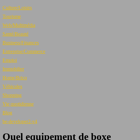
Culture/Loisirs
Tourisme
Web/Multimédia
Santé/Beauté
Business/Finances
Entreprise/Commerce
Emploi
Immobilier
Home/Brico
Véhicules
Shopping
Vie quotidienne
Blog
be-developer2-v4
Quel equipement de boxe