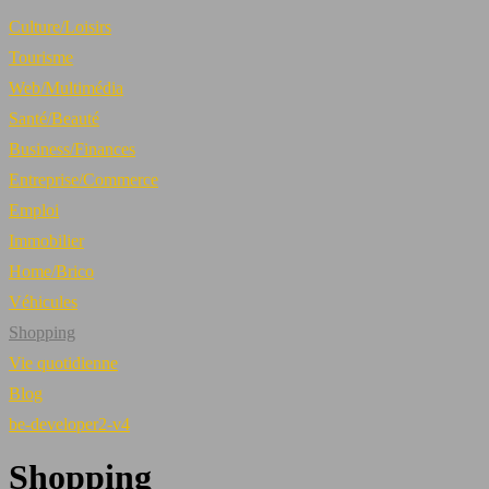
Culture/Loisirs
Tourisme
Web/Multimédia
Santé/Beauté
Business/Finances
Entreprise/Commerce
Emploi
Immobilier
Home/Brico
Véhicules
Shopping
Vie quotidienne
Blog
be-developer2-v4
Shopping