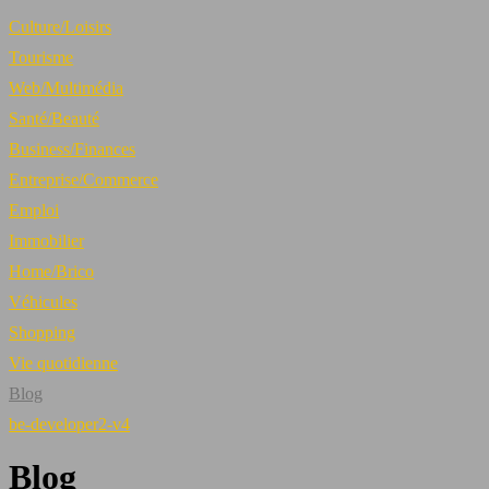
Culture/Loisirs
Tourisme
Web/Multimédia
Santé/Beauté
Business/Finances
Entreprise/Commerce
Emploi
Immobilier
Home/Brico
Véhicules
Shopping
Vie quotidienne
Blog
be-developer2-v4
Blog