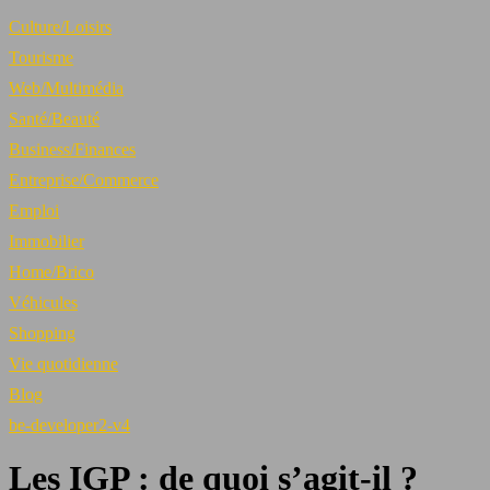
Culture/Loisirs
Tourisme
Web/Multimédia
Santé/Beauté
Business/Finances
Entreprise/Commerce
Emploi
Immobilier
Home/Brico
Véhicules
Shopping
Vie quotidienne
Blog
be-developer2-v4
Les IGP : de quoi s’agit-il ?