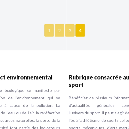
1
2
3
4
ct environnemental
Rubrique consacrée a
sport
se écologique se manifeste par
ution de l’environnement qui se
Bénéficiez de plusieurs informa
e à cause de la pollution. La
d’actualités générales conc
 de l’eau ou de l’air, la raréfaction
l’univers du sport. Il peut s’agir d
sources naturelles, la perte de la
liés à l’athlétisme, de sports colle
rsité font partie des indicateurs
sports mécaniques, d’arts marti