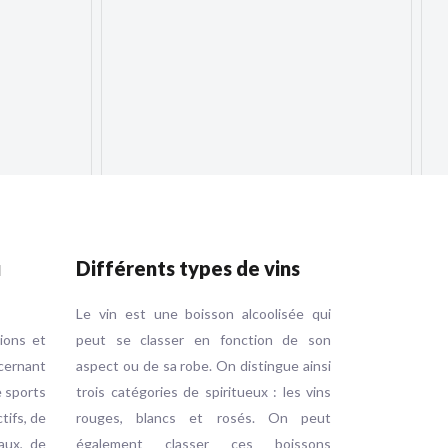
u
Différents types de vins
Le vin est une boisson alcoolisée qui
tions et
peut se classer en fonction de son
ernant
aspect ou de sa robe. On distingue ainsi
e sports
trois catégories de spiritueux : les vins
ctifs, de
rouges, blancs et rosés. On peut
aux, de
également classer ces boissons