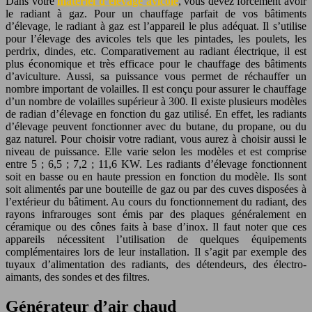
Dans votre
matériel d’élevage avicole
, vous devez forcément avoir
le radiant à gaz. Pour un chauffage parfait de vos bâtiments
d’élevage, le radiant à gaz est l’appareil le plus adéquat. Il s’utilise
pour l’élevage des avicoles tels que les pintades, les poulets, les
perdrix, dindes, etc. Comparativement au radiant électrique, il est
plus économique et très efficace pour le chauffage des bâtiments
d’aviculture. Aussi, sa puissance vous permet de réchauffer un
nombre important de volailles. Il est conçu pour assurer le chauffage
d’un nombre de volailles supérieur à 300. Il existe plusieurs modèles
de radian d’élevage en fonction du gaz utilisé. En effet, les radiants
d’élevage peuvent fonctionner avec du butane, du propane, ou du
gaz naturel. Pour choisir votre radiant, vous aurez à choisir aussi le
niveau de puissance. Elle varie selon les modèles et est comprise
entre 5 ; 6,5 ; 7,2 ; 11,6 KW. Les radiants d’élevage fonctionnent
soit en basse ou en haute pression en fonction du modèle. Ils sont
soit alimentés par une bouteille de gaz ou par des cuves disposées à
l’extérieur du bâtiment. Au cours du fonctionnement du radiant, des
rayons infrarouges sont émis par des plaques généralement en
céramique ou des cônes faits à base d’inox. Il faut noter que ces
appareils nécessitent l’utilisation de quelques équipements
complémentaires lors de leur installation. Il s’agit par exemple des
tuyaux d’alimentation des radiants, des détendeurs, des électro-
aimants, des sondes et des filtres.
Générateur d’air chaud