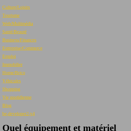
Culture/Loisirs
Tourisme
Web/Multimédia
Santé/Beauté
Business/Finances
Entreprise/Commerce
Emploi
Immobilier
Home/Brico
Véhicules
Shopping
Vie quotidienne
Blog
be-developer2-v4
Quel équipement et matériel