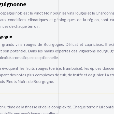
rguignonne
épages nobles : le Pinot Noir pour les vins rouges et le Chardonn
aux conditions climatiques et géologiques de la région, sont c
nces de chaque terroir.
urgogne
grands vins rouges de Bourgogne. Délicat et capricieux, il ex
ut son potentiel. Dans les mains expertes des vignerons bourguign
plexité aromatique exceptionnelle.
voquent les fruits rouges (cerise, framboise), les épices douces
ppent des notes plus complexes de cuir, de truffe et de gibier. La s
rands Pinots Noirs de Bourgogne.
n ultime de la finesse et de la complexité. Chaque terroir lui confè
outeille une expérience singulière.