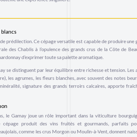
 blancs
de prédilection. Ce cépage versatile est capable de produire un
érale des Chablis à l’opulence des grands crus de la Côte de Bea
hardonnay d’exprimer toute sa palette aromatique.
 se distinguent par leur équilibre entre richesse et tension. Les
e), les agrumes, les fleurs blanches, avec souvent des notes beur
inéralité, signature des grands terroirs calcaires, apporte fraîc
gnon
ns, le Gamay joue un rôle important dans la viticulture bourgui
 cépage produit des vins fruités et gourmands, parfaits po
Beaujolais, comme les crus Morgon ou Moulin-à-Vent, donnent nais