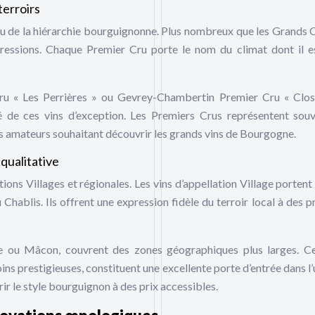
terroirs
u de la hiérarchie bourguignonne. Plus nombreux que les Grands Cr
pressions. Chaque Premier Cru porte le nom du climat dont il es
u « Les Perrières » ou Gevrey-Chambertin Premier Cru « Clos
té de ces vins d’exception. Les Premiers Crus représentent sou
es amateurs souhaitant découvrir les grands vins de Bourgogne.
 qualitative
tions Villages et régionales. Les vins d’appellation Village portent
blis. Ils offrent une expression fidèle du terroir local à des pr
 ou Mâcon, couvrent des zones géographiques plus larges. Ce
ins prestigieuses, constituent une excellente porte d’entrée dans l’
r le style bourguignon à des prix accessibles.