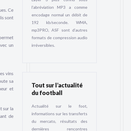
l’abréviation MP3 a comme
ues. Ce
encodage normal un débit de
is sont
192 kb/seconde. WMA,
mp3PRO, ASF sont d’autres
 permet
formats de compression audio
avec un
irréversibles.
es vins
oute sa
Tout sur l’actualité
heur et
du football
Actualité sur le foot,
 sur la
informations sur les transferts
tant de
du mercato, résultats des
dernières rencontres