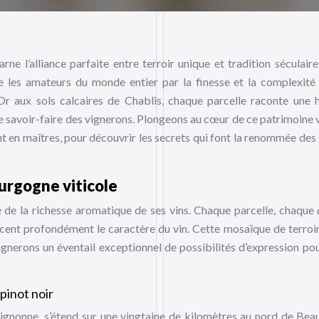
ne l’alliance parfaite entre terroir unique et tradition séculaire
e les amateurs du monde entier par la finesse et la complexité
Or aux sols calcaires de Chablis, chaque parcelle raconte une h
 le savoir-faire des vignerons. Plongeons au cœur de ce patrimoine v
t en maîtres, pour découvrir les secrets qui font la renommée des
urgogne viticole
lé de la richesse aromatique de ses vins. Chaque parcelle, chaque
cent profondément le caractère du vin. Cette mosaïque de terroirs
gnerons un éventail exceptionnel de possibilités d’expression pou
pinot noir
uignonne, s’étend sur une vingtaine de kilomètres au nord de Bea