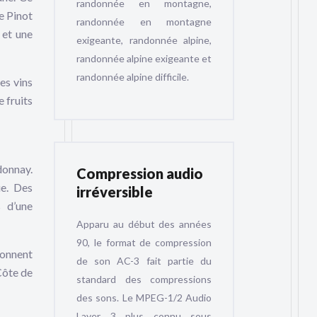
randonnée en montagne,
e Pinot
randonnée en montagne
 et une
exigeante, randonnée alpine,
randonnée alpine exigeante et
randonnée alpine difficile.
es vins
 fruits
donnay.
Compression audio
ue. Des
irréversible
 d’une
Apparu au début des années
90, le format de compression
donnent
de son AC-3 fait partie du
Côte de
standard des compressions
des sons. Le MPEG-1/2 Audio
Layer 3 plus connu sous