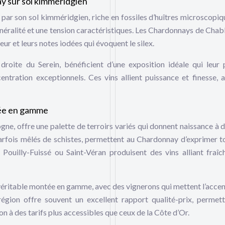
ay sur sol kimméridgien
e par son sol kimméridgien, riche en fossiles d’huîtres microscopiq
inéralité et une tension caractéristiques. Les Chardonnays de Chabl
ur et leurs notes iodées qui évoquent le silex.
 droite du Serein, bénéficient d’une exposition idéale qui leur
entration exceptionnels. Ces vins allient puissance et finesse, 
tée en gamme
gne, offre une palette de terroirs variés qui donnent naissance à d
 parfois mêlés de schistes, permettent au Chardonnay d’exprimer t
ouilly-Fuissé ou Saint-Véran produisent des vins alliant fraîc
éritable montée en gamme, avec des vignerons qui mettent l’accent
e région offre souvent un excellent rapport qualité-prix, permet
 à des tarifs plus accessibles que ceux de la Côte d’Or.