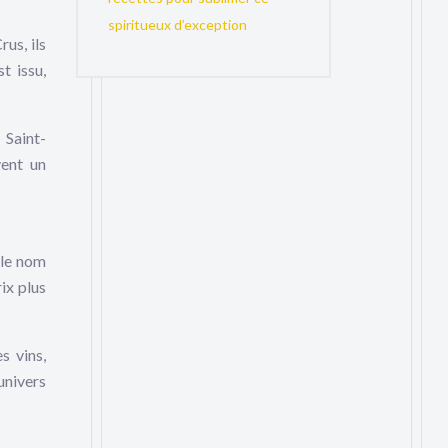
spiritueux d’exception
us, ils
t issu,
 Saint-
vent un
 le nom
ix plus
s vins,
univers