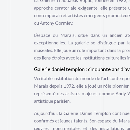
La Galerie Thaddaeus Ropac, fondée en 1983, a
approche curatoriale exigeante, elle présente
contemporain et artistes émergents prometteurs. 
ou Antony Gormley.
L’espace du Marais, situé dans un ancien ate
exceptionnelles. La galerie se distingue par l
muséales. Elle joue un rôle important dans la pr
des liens étroits avec les institutions culturelles 
Galerie daniel templon : cinquante ans d’a
Véritable institution du monde de l’art contempor
Marais depuis 1972, elle a joué un rôle pionnier 
représenté des artistes majeurs comme Andy Wa
artistique parisien.
Aujourd’hui, la Galerie Daniel Templon continue
confirmés et jeunes talents. Son espace du Marai
œuvres monumentales et des installations a