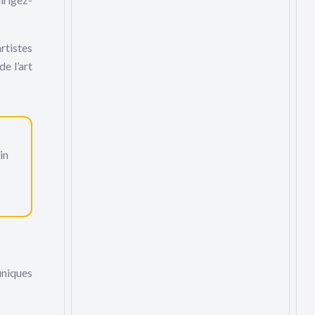
rtistes
e l’art
in
uniques