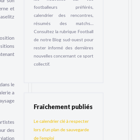
our son
footballeurs préférés,
erne et
calendrier des rencontres,
aselitz
résumés des matchs…
Consultez la rubrique Football
osition
de notre Blog sud-ouest pour
sitions
rester informé des dernières
ntenant
nouvelles concernant ce sport
collectif.
dans le
lerie a
paysage
Fraîchement publiés
Le calendrier clé à respecter
rtistes
our des
lors d’un plan de sauvegarde
éation
de l’emploi