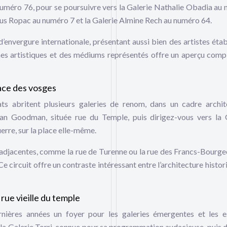
 numéro 76, pour se poursuivre vers la Galerie Nathalie Obadia au
us Ropac au numéro 7 et la Galerie Almine Rech au numéro 64.
’envergure internationale, présentant aussi bien des artistes étab
hes artistiques et des médiums représentés offre un aperçu comp
lace des vosges
s abritent plusieurs galeries de renom, dans un cadre archit
n Goodman, située rue du Temple, puis dirigez-vous vers la 
erre, sur la place elle-même.
 adjacentes, comme la rue de Turenne ou la rue des Francs-Bourgeo
 circuit offre un contraste intéressant entre l’architecture histor
rue vieille du temple
nières années un foyer pour les galeries émergentes et les 
a Galerie Torri, connue pour sa programmation audacieuse, puis d