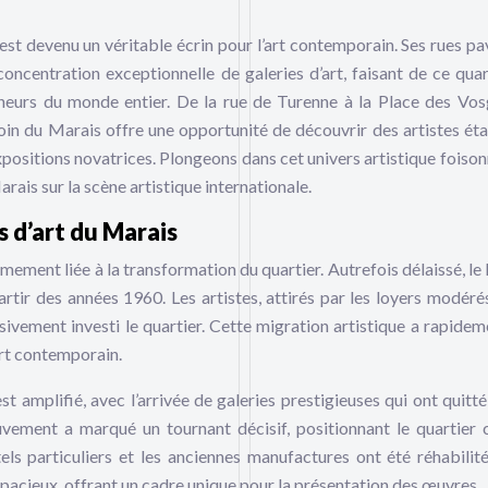
 est devenu un véritable écrin pour l’art contemporain. Ses rues pa
 concentration exceptionnelle de galeries d’art, faisant de ce quar
neurs du monde entier. De la rue de Turenne à la Place des Vos
oin du Marais offre une opportunité de découvrir des artistes éta
ositions novatrices. Plongeons dans cet univers artistique foison
rais sur la scène artistique internationale.
s d’art du Marais
ntimement liée à la transformation du quartier. Autrefois délaissé, l
rtir des années 1960. Les artistes, attirés par les loyers modérés
sivement investi le quartier. Cette migration artistique a rapidem
’art contemporain.
 amplifié, avec l’arrivée de galeries prestigieuses qui ont quitté 
uvement a marqué un tournant décisif, positionnant le quartie
tels particuliers et les anciennes manufactures ont été réhabilit
spacieux, offrant un cadre unique pour la présentation des œuvres.