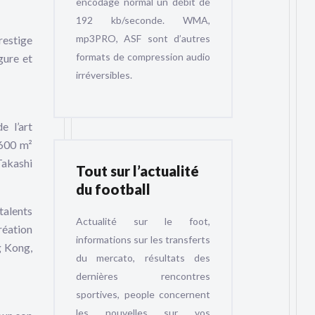
encodage normal un débit de
192 kb/seconde. WMA,
mp3PRO, ASF sont d’autres
restige
formats de compression audio
gure et
irréversibles.
e l’art
1600 m²
Takashi
Tout sur l’actualité
du football
talents
Actualité sur le foot,
réation
informations sur les transferts
g Kong,
du mercato, résultats des
dernières rencontres
sportives, people concernent
les nouvelles sur vos