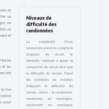
vées et
tier un
Niveaux de
ges, en
difficulté des
blis ou
randonnées
nant et
La complexité d’une
randonnée prend en compte la
longueur du circuit, le
e Marais
dénivelé, l’altitude à gravir, la
 et les
complexité du circuit ainsi que
ent été
la difficulté du terrain. Parmi
les systèmes de cotation
indiquant la difficulté du
la rive
terrain, citons : la randonnée,
r comme
randonnée en montagne,
és pour
randonnée en montagne