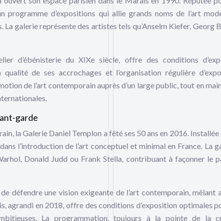
 ouvert son espace parisien dans le Marais en 1990. Réputée p
 un programme d’expositions qui allie grands noms de l’art mod
La galerie représente des artistes tels qu’Anselm Kiefer, Georg B
lier d’ébénisterie du XIXe siècle, offre des conditions d’exp
a qualité de ses accrochages et l’organisation régulière d’expo
omotion de l’art contemporain auprès d’un large public, tout en mai
internationales.
vant-garde
ain, la Galerie Daniel Templon a fêté ses 50 ans en 2016. Installée 
dans l’introduction de l’art conceptuel et minimal en France. La ga
rhol, Donald Judd ou Frank Stella, contribuant à façonner le 
 de défendre une vision exigeante de l’art contemporain, mêlant a
s, agrandi en 2018, offre des conditions d’exposition optimales p
mbitieuses. La programmation, toujours à la pointe de la cr