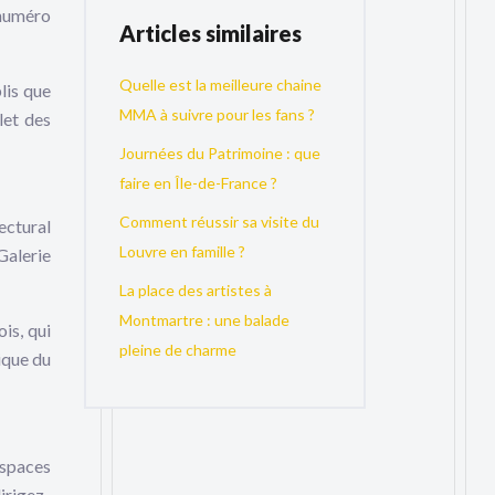
 numéro
Articles similaires
Quelle est la meilleure chaine
lis que
MMA à suivre pour les fans ?
let des
Journées du Patrimoine : que
faire en Île-de-France ?
Comment réussir sa visite du
ectural
Louvre en famille ?
Galerie
La place des artistes à
Montmartre : une balade
is, qui
pleine de charme
ique du
espaces
irigez-