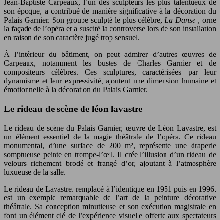
Jean-Baptiste Carpeaux, l’un des sculpteurs les plus talentueux de
son époque, a contribué de manière significative à la décoration du
Palais Garnier. Son groupe sculpté le plus célèbre,
La Danse
, orne
la façade de l’opéra et a suscité la controverse lors de son installation
en raison de son caractère jugé trop sensuel.
À l’intérieur du bâtiment, on peut admirer d’autres œuvres de
Carpeaux, notamment les bustes de Charles Garnier et de
compositeurs célèbres. Ces sculptures, caractérisées par leur
dynamisme et leur expressivité, ajoutent une dimension humaine et
émotionnelle à la décoration du Palais Garnier.
Le rideau de scène de léon lavastre
Le rideau de scène du Palais Garnier, œuvre de Léon Lavastre, est
un élément essentiel de la magie théâtrale de l’opéra. Ce rideau
monumental, d’une surface de 200 m², représente une draperie
somptueuse peinte en trompe-l’œil. Il crée l’illusion d’un rideau de
velours richement brodé et frangé d’or, ajoutant à l’atmosphère
luxueuse de la salle.
Le rideau de Lavastre, remplacé à l’identique en 1951 puis en 1996,
est un exemple remarquable de l’art de la peinture décorative
théâtrale. Sa conception minutieuse et son exécution magistrale en
font un élément clé de l’expérience visuelle offerte aux spectateurs