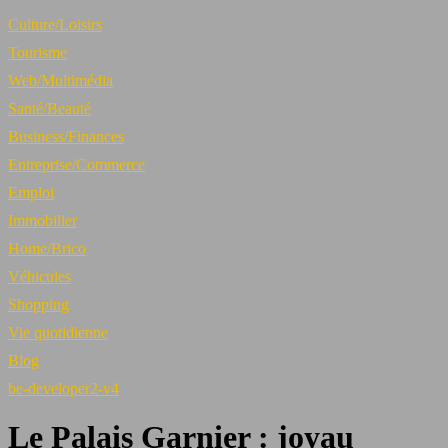
Culture/Loisirs
Tourisme
Web/Multimédia
Santé/Beauté
Business/Finances
Entreprise/Commerce
Emploi
Immobilier
Home/Brico
Véhicules
Shopping
Vie quotidienne
Blog
be-developer2-v4
Le Palais Garnier : joyau