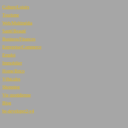
Culture/Loisirs
Tourisme
Web/Multimédia
Santé/Beauté
Business/Finances
Entreprise/Commerce
Emploi
Immobilier
Home/Brico
Véhicules
Shopping
Vie quotidienne
Blog
be-developer2-v4