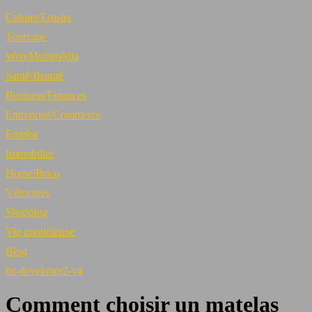
Culture/Loisirs
Tourisme
Web/Multimédia
Santé/Beauté
Business/Finances
Entreprise/Commerce
Emploi
Immobilier
Home/Brico
Véhicules
Shopping
Vie quotidienne
Blog
be-developer2-v4
Comment choisir un matelas