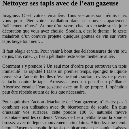
Nettoyer ses tapis avec de l’eau gazeuse
Imaginez. C’est votre crémaillère. Tous vos amis sont réunis chez
vous pour fêter votre installation dans ce nouvel appartement
fraîchement rénové. Autour d’un verre, chacun s’extasie sur la jolie
décoration que vous avez choisie. Soudain, c’est le drame : le geste
maladroit d’un convive projette quelques gouttes de vin sur votre
tapis beige tout neuf…
Il faut réagir et vite. Pour venir à bout des éclaboussures de vin (ou
de jus, thé, café…), l’eau pétillante reste votre meilleure alliée.
Comment s’y prendre ? Un seul mot d’ordre pour retrouver un tapis
immaculé : la rapidité ! Dans un premier temps, épongez le liquide
renversé à l’aide de feuilles d’essuie-tout : surtout, évitez de presser
la tache contre le tapis. Arrosez-la avec un peu d’eau pétillante.
Absorbez ensuite l’eau gazeuse avec un linge propre. L’opération
peut être répétée autant de fois que nécessaire.
Pour optimiser l’action détachante de l’eau gazeuse, n’hésitez pas à
combiner son utilisation avec du bicarbonate de soude. En plus
d’assainir vos surfaces, cette poudre 100 % naturelle ravive
instantanément les couleurs. Versez de l’eau pétillante sur la zone et
brossez avec de légers mouvements circulaires. Attendez une demi-
heure. Parsemez ensuite le tapis de bicarbonate de soude. Laissez