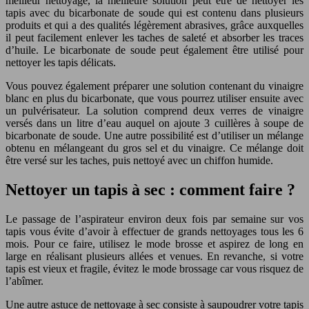
meilleur nettoyage, la meilleure solution peut être de nettoyer les
tapis avec du bicarbonate de soude qui est contenu dans plusieurs
produits et qui a des qualités légèrement abrasives, grâce auxquelles
il peut facilement enlever les taches de saleté et absorber les traces
d’huile. Le bicarbonate de soude peut également être utilisé pour
nettoyer les tapis délicats.
Vous pouvez également préparer une solution contenant du vinaigre
blanc en plus du bicarbonate, que vous pourrez utiliser ensuite avec
un pulvérisateur. La solution comprend deux verres de vinaigre
versés dans un litre d’eau auquel on ajoute 3 cuillères à soupe de
bicarbonate de soude. Une autre possibilité est d’utiliser un mélange
obtenu en mélangeant du gros sel et du vinaigre. Ce mélange doit
être versé sur les taches, puis nettoyé avec un chiffon humide.
Nettoyer un tapis à sec : comment faire ?
Le passage de l’aspirateur environ deux fois par semaine sur vos
tapis vous évite d’avoir à effectuer de grands nettoyages tous les 6
mois. Pour ce faire, utilisez le mode brosse et aspirez de long en
large en réalisant plusieurs allées et venues. En revanche, si votre
tapis est vieux et fragile, évitez le mode brossage car vous risquez de
l’abîmer.
Une autre astuce de nettoyage à sec consiste à saupoudrer votre tapis