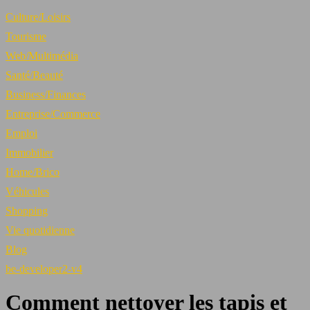
Culture/Loisirs
Tourisme
Web/Multimédia
Santé/Beauté
Business/Finances
Entreprise/Commerce
Emploi
Immobilier
Home/Brico
Véhicules
Shopping
Vie quotidienne
Blog
be-developer2-v4
Comment nettoyer les tapis et