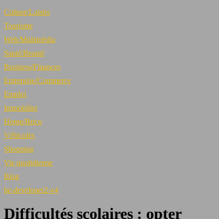
Culture/Loisirs
Tourisme
Web/Multimédia
Santé/Beauté
Business/Finances
Entreprise/Commerce
Emploi
Immobilier
Home/Brico
Véhicules
Shopping
Vie quotidienne
Blog
be-developer2-v4
Difficultés scolaires : opter