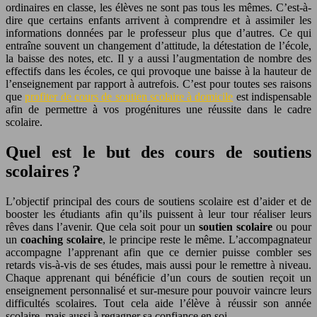
ordinaires en classe, les élèves ne sont pas tous les mêmes. C’est-à-
dire que certains enfants arrivent à comprendre et à assimiler les
informations données par le professeur plus que d’autres. Ce qui
entraîne souvent un changement d’attitude, la détestation de l’école,
la baisse des notes, etc. Il y a aussi l’augmentation de nombre des
effectifs dans les écoles, ce qui provoque une baisse à la hauteur de
l’enseignement par rapport à autrefois. C’est pour toutes ses raisons
que
profiter de cours de soutien scolaire à domicile
est indispensable
afin de permettre à vos progénitures une réussite dans le cadre
scolaire.
Quel est le but des cours de soutiens
scolaires ?
L’objectif principal des cours de soutiens scolaire est d’aider et de
booster les étudiants afin qu’ils puissent à leur tour réaliser leurs
rêves dans l’avenir. Que cela soit pour un
soutien scolaire
ou pour
un
coaching scolaire
, le principe reste le même. L’accompagnateur
accompagne l’apprenant afin que ce dernier puisse combler ses
retards vis-à-vis de ses études, mais aussi pour le remettre à niveau.
Chaque apprenant qui bénéficie d’un cours de soutien reçoit un
enseignement personnalisé et sur-mesure pour pouvoir vaincre leurs
difficultés scolaires. Tout cela aide l’élève à réussir son année
scolaire, mais aussi à regagner sa confiance en soi.