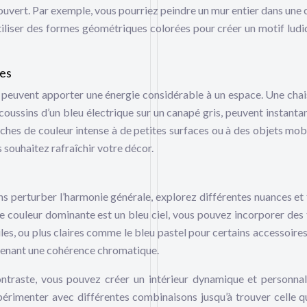
ouvert. Par exemple, vous pourriez peindre un mur entier dans une 
 utiliser des formes géométriques colorées pour créer un motif ludi
ées
, peuvent apporter une énergie considérable à un espace. Une chai
 coussins d’un bleu électrique sur un canapé gris, peuvent instant
ouches de couleur intense à de petites surfaces ou à des objets mobi
 souhaitez rafraîchir votre décor.
ns perturber l’harmonie générale, explorez différentes nuances et 
re couleur dominante est un bleu ciel, vous pouvez incorporer des 
les, ou plus claires comme le bleu pastel pour certains accessoires
ntenant une cohérence chromatique.
ntraste, vous pouvez créer un intérieur dynamique et personnal
xpérimenter avec différentes combinaisons jusqu’à trouver celle q