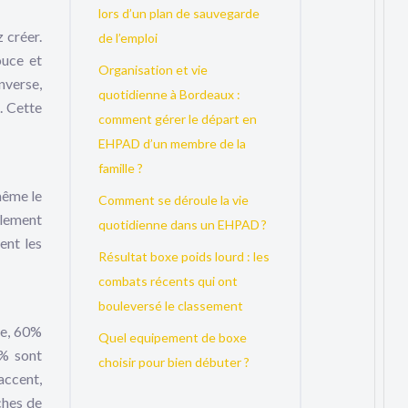
lors d’un plan de sauvegarde
 créer.
de l’emploi
ouce et
Organisation et vie
nverse,
quotidienne à Bordeaux :
. Cette
comment gérer le départ en
EHPAD d’un membre de la
famille ?
 même le
Comment se déroule la vie
alement
quotidienne dans un EHPAD ?
ent les
Résultat boxe poids lourd : les
combats récents qui ont
bouleversé le classement
le, 60%
Quel equipement de boxe
0% sont
choisir pour bien débuter ?
accent,
ches de