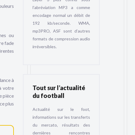
ouleurs
l’abréviation MP3 a comme
encodage normal un débit de
192 kb/seconde. WMA,
mp3PRO, ASF sont d’autres
ènes ou
formats de compression audio
re fade
irréversibles.
érentes
dance à
Tout sur l’actualité
à votre
du football
e pièce
ace plus
Actualité sur le foot,
informations sur les transferts
du mercato, résultats des
dernières rencontres