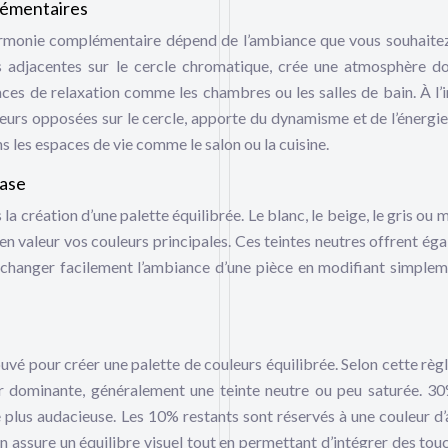
lémentaires
armonie complémentaire dépend de l’ambiance que vous souhaitez
adjacentes sur le cercle chromatique, crée une atmosphère d
aces de relaxation comme les chambres ou les salles de bain. À l’i
eurs opposées sur le cercle, apporte du dynamisme et de l’énergie
 les espaces de vie comme le salon ou la cuisine.
base
 la création d’une palette équilibrée. Le blanc, le beige, le gris ou
 en valeur vos couleurs principales. Ces teintes neutres offrent ég
e changer facilement l’ambiance d’une pièce en modifiant simplem
uvé pour créer une palette de couleurs équilibrée. Selon cette règ
ur dominante, généralement une teinte neutre ou peu saturée. 3
e plus audacieuse. Les 10% restants sont réservés à une couleur d’
on assure un équilibre visuel tout en permettant d’intégrer des tou