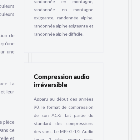
randonnée en montagne,
ouleurs
randonnée en montagne
ouleurs
exigeante, randonnée alpine,
randonnée alpine exigeante et
randonnée alpine difficile.
tion de
 qu’une
our une
Compression audio
ace. La
irréversible
et leur
Apparu au début des années
90, le format de compression
de son AC-3 fait partie du
e pièce
standard des compressions
Dans ce
des sons. Le MPEG-1/2 Audio
elle et
Layer 3 plus connu sous