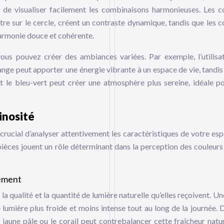
t de visualiser facilement les combinaisons harmonieuses. Les c
utre sur le cercle, créent un contraste dynamique, tandis que les c
harmonie douce et cohérente.
 vous pouvez créer des ambiances variées. Par exemple, l’utilisa
nge peut apporter une énergie vibrante à un espace de vie, tandis
 le bleu-vert peut créer une atmosphère plus sereine, idéale p
inosité
t crucial d’analyser attentivement les caractéristiques de votre esp
s pièces jouent un rôle déterminant dans la perception des couleurs 
lement
a qualité et la quantité de lumière naturelle qu’elles reçoivent. Un
 lumière plus froide et moins intense tout au long de la journée. 
aune pâle ou le corail peut contrebalancer cette fraîcheur natur