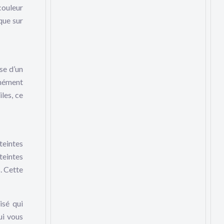
couleur
que sur
se d’un
anément
les, ce
teintes
teintes
. Cette
isé qui
ui vous