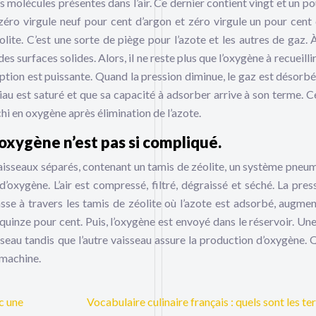
 molécules présentes dans l’air. Ce dernier contient vingt et un po
 zéro virgule neuf pour cent d’argon et zéro virgule un pour cent
olite. C’est une sorte de piège pour l’azote et les autres de gaz. 
s surfaces solides. Alors, il ne reste plus que l’oxygène à recueillir.
orption est puissante. Quand la pression diminue, le gaz est désorbé
iau est saturé et que sa capacité à adsorber arrive à son terme. Ce
chi en oxygène après élimination de l’azote.
’oxygène n’est pas si compliqué.
isseaux séparés, contenant un tamis de zéolite, un système pneu
d’oxygène. L’air est compressé, filtré, dégraissé et séché. La pres
sse à travers les tamis de zéolite où l’azote est adsorbé, augmen
quinze pour cent. Puis, l’oxygène est envoyé dans le réservoir. Une
sseau tandis que l’autre vaisseau assure la production d’oxygène. 
a machine.
c une
Vocabulaire culinaire français : quels sont les t