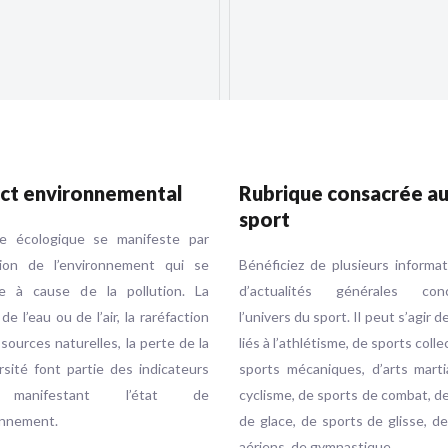
ct environnemental
Rubrique consacrée a
sport
se écologique se manifeste par
ution de l’environnement qui se
Bénéficiez de plusieurs informa
e à cause de la pollution. La
d’actualités générales conc
 de l’eau ou de l’air, la raréfaction
l’univers du sport. Il peut s’agir d
sources naturelles, la perte de la
liés à l’athlétisme, de sports colle
rsité font partie des indicateurs
sports mécaniques, d’arts marti
 manifestant l’état de
cyclisme, de sports de combat, d
onnement.
de glace, de sports de glisse, d
aériens, de gymnastique…