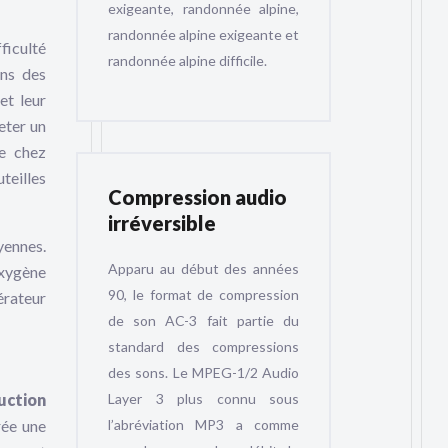
exigeante, randonnée alpine,
randonnée alpine exigeante et
ficulté
randonnée alpine difficile.
ans des
et leur
heter un
ne chez
teilles
Compression audio
irréversible
yennes.
Apparu au début des années
oxygène
90, le format de compression
érateur
de son AC-3 fait partie du
standard des compressions
des sons. Le MPEG-1/2 Audio
Layer 3 plus connu sous
uction
l’abréviation MP3 a comme
rée une