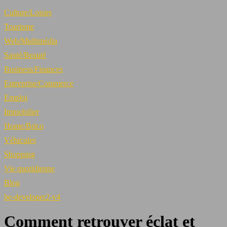
Culture/Loisirs
Tourisme
Web/Multimédia
Santé/Beauté
Business/Finances
Entreprise/Commerce
Emploi
Immobilier
Home/Brico
Véhicules
Shopping
Vie quotidienne
Blog
be-developer2-v4
Comment retrouver éclat et