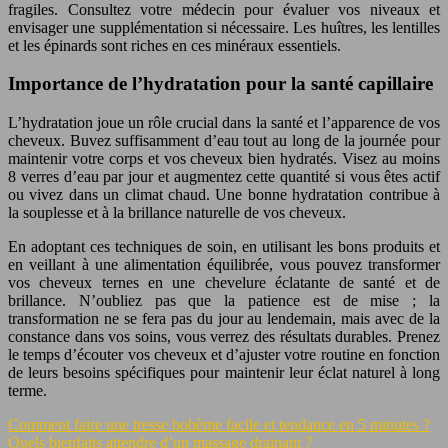
fragiles. Consultez votre médecin pour évaluer vos niveaux et
envisager une supplémentation si nécessaire. Les huîtres, les lentilles
et les épinards sont riches en ces minéraux essentiels.
Importance de l’hydratation pour la santé capillaire
L’hydratation joue un rôle crucial dans la santé et l’apparence de vos
cheveux. Buvez suffisamment d’eau tout au long de la journée pour
maintenir votre corps et vos cheveux bien hydratés. Visez au moins
8 verres d’eau par jour et augmentez cette quantité si vous êtes actif
ou vivez dans un climat chaud. Une bonne hydratation contribue à
la souplesse et à la brillance naturelle de vos cheveux.
En adoptant ces techniques de soin, en utilisant les bons produits et
en veillant à une alimentation équilibrée, vous pouvez transformer
vos cheveux ternes en une chevelure éclatante de santé et de
brillance. N’oubliez pas que la patience est de mise ; la
transformation ne se fera pas du jour au lendemain, mais avec de la
constance dans vos soins, vous verrez des résultats durables. Prenez
le temps d’écouter vos cheveux et d’ajuster votre routine en fonction
de leurs besoins spécifiques pour maintenir leur éclat naturel à long
terme.
Comment faire une tresse bohème facile et tendance en 5 minutes ?
Quels bienfaits attendre d’un massage drainant ?