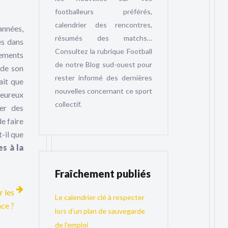
footballeurs préférés,
calendrier des rencontres,
années,
résumés des matchs…
es dans
Consultez la rubrique Football
pements
de notre Blog sud-ouest pour
 de son
rester informé des dernières
ait que
nouvelles concernant ce sport
leureux
collectif.
ter des
de faire
-il que
s à la
Fraîchement publiés
r les
Le calendrier clé à respecter
nce ?
lors d’un plan de sauvegarde
de l’emploi