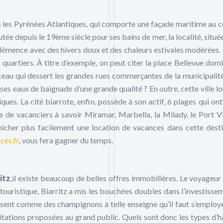
ns les Pyrénées Atlantiques, qui comporte une façade maritime au 
ée depuis le 19ème siècle pour ses bains de mer, la localité, située
clémence avec des hivers doux et des chaleurs estivales modérées. L
uartiers. À titre d’exemple, on peut citer la place Bellevue domi
eau qui dessert les grandes rues commerçantes de la municipalité.
ses eaux de baignade d’une grande qualité ? En outre, cette ville l
s. La cité biarrote, enfin, possède à son actif, 6 plages qui ont 
e de vacanciers à savoir Miramar, Marbella, la Milady, le Port Vi
cher plus facilement une location de vacances dans cette desti
ces.fr
, vous fera gagner du temps.
itz
,il existe beaucoup de belles offres immobilières. Le voyageur 
 touristique, Biarritz a mis les bouchées doubles dans l’investisse
ssent comme des champignons à telle enseigne qu’il faut s’employ
bitations proposées au grand public. Quels sont donc les types d’h