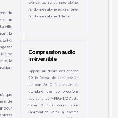
exigeante, randonnée alpine,
randonnée alpine exigeante et
cœur du
randonnée alpine difficile.
 sur un
a ville
nant la
 Est-il
ongeant
Compression audio
fait sa
irréversible
eux, la
nation,
Apparu au début des années
90, le format de compression
de son AC-3 fait partie du
standard des compressions
n’a que
des sons. Le MPEG-1/2 Audio
ment de
Layer 3 plus connu sous
er pour
l’abréviation MP3 a comme
abitats