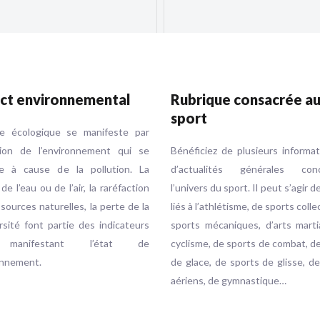
ct environnemental
Rubrique consacrée a
sport
se écologique se manifeste par
ution de l’environnement qui se
Bénéficiez de plusieurs informa
e à cause de la pollution. La
d’actualités générales conc
 de l’eau ou de l’air, la raréfaction
l’univers du sport. Il peut s’agir d
sources naturelles, la perte de la
liés à l’athlétisme, de sports colle
rsité font partie des indicateurs
sports mécaniques, d’arts marti
 manifestant l’état de
cyclisme, de sports de combat, d
onnement.
de glace, de sports de glisse, d
aériens, de gymnastique…