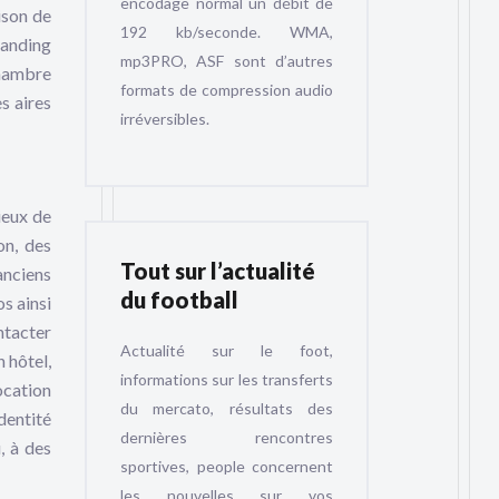
encodage normal un débit de
ison de
192 kb/seconde. WMA,
tanding
mp3PRO, ASF sont d’autres
chambre
formats de compression audio
es aires
irréversibles.
cieux de
on, des
Tout sur l’actualité
anciens
du football
os ainsi
ontacter
Actualité sur le foot,
n hôtel,
informations sur les transferts
location
du mercato, résultats des
dentité
dernières rencontres
, à des
sportives, people concernent
les nouvelles sur vos