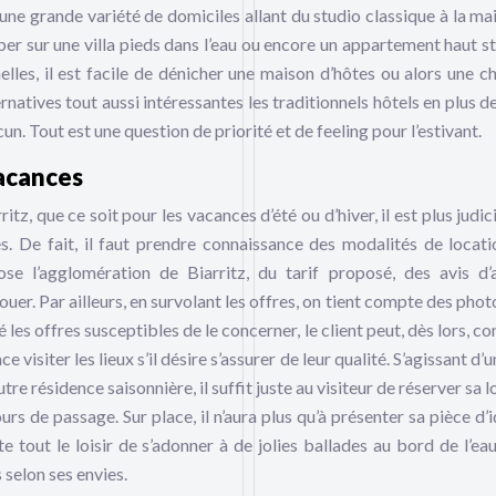
 une grande variété de domiciles allant du studio classique à la ma
er sur une villa pieds dans l’eau ou encore un appartement haut s
elles, il est facile de dénicher une maison d’hôtes ou alors une 
ernatives tout aussi intéressantes les traditionnels hôtels en plus d
n. Tout est une question de priorité et de feeling pour l’estivant.
vacances
tz, que ce soit pour les vacances d’été ou d’hiver, il est plus judi
es. De fait, il faut prendre connaissance des modalités de locati
se l’agglomération de Biarritz, du tarif proposé, des avis d’
ouer. Par ailleurs, en survolant les offres, on tient compte des phot
 les offres susceptibles de le concerner, le client peut, dès lors, c
e visiter les lieux s’il désire s’assurer de leur qualité. S’agissant d’u
re résidence saisonnière, il suffit juste au visiteur de réserver sa 
rs de passage. Sur place, il n’aura plus qu’à présenter sa pièce d’i
e tout le loisir de s’adonner à de jolies ballades au bord de l’eau
 selon ses envies.