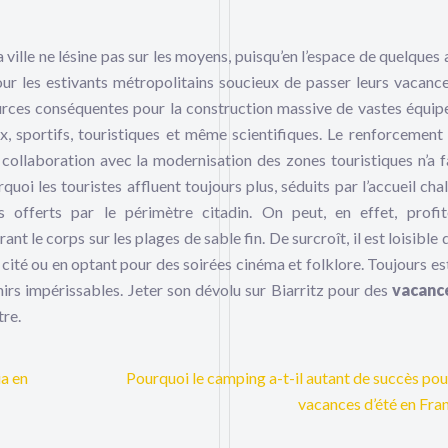
 ville ne lésine pas sur les moyens, puisqu’en l’espace de quelques 
pour les estivants métropolitains soucieux de passer leurs vacanc
sources conséquentes pour la construction massive de vastes équi
x, sportifs, touristiques et même scientifiques. Le renforcement
 collaboration avec la modernisation des zones touristiques n’a f
quoi les touristes affluent toujours plus, séduits par l’accueil cha
offerts par le périmètre citadin. On peut, en effet, profi
ant le corps sur les plages de sable fin. De surcroît, il est loisible 
 cité ou en optant pour des soirées cinéma et folklore. Toujours est
nirs impérissables. Jeter son dévolu sur Biarritz pour des
vacance
tre.
ia en
Pourquoi le camping a-t-il autant de succès pou
vacances d’été en Fra