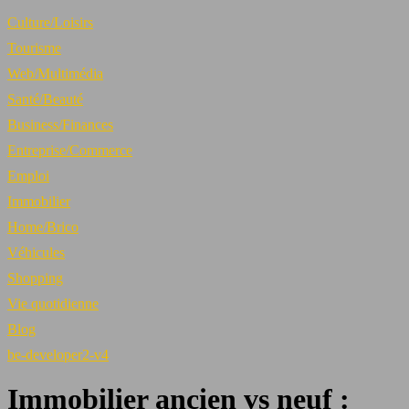
Culture/Loisirs
Tourisme
Web/Multimédia
Santé/Beauté
Business/Finances
Entreprise/Commerce
Emploi
Immobilier
Home/Brico
Véhicules
Shopping
Vie quotidienne
Blog
be-developer2-v4
Immobilier ancien vs neuf :