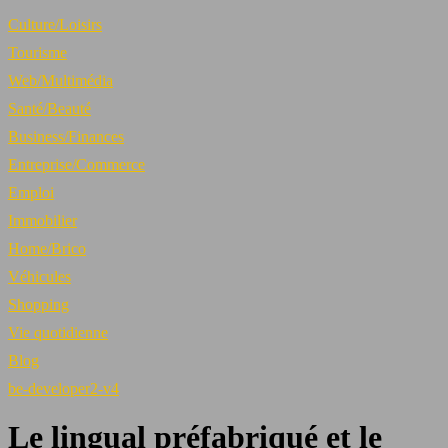
Culture/Loisirs
Tourisme
Web/Multimédia
Santé/Beauté
Business/Finances
Entreprise/Commerce
Emploi
Immobilier
Home/Brico
Véhicules
Shopping
Vie quotidienne
Blog
be-developer2-v4
Le lingual préfabriqué et le