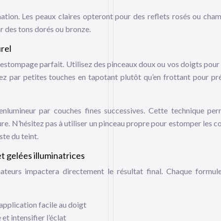
rnation. Les peaux claires opteront pour des reflets rosés ou cha
r des tons dorés ou bronze.
rel
n estompage parfait. Utilisez des pinceaux doux ou vos doigts pour
lez par petites touches en tapotant plutôt qu’en frottant pour pr
l’enlumineur par couches fines successives. Cette technique pe
re. N’hésitez pas à utiliser un pinceau propre pour estomper les c
ste du teint.
t gelées illuminatrices
nateurs impactera directement le résultat final. Chaque formul
 application facile au doigt
et intensifier l’éclat