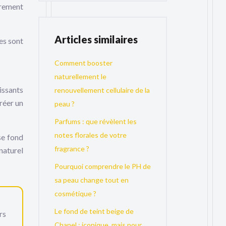
èrement
Articles similaires
es sont
Comment booster
naturellement le
issants
renouvellement cellulaire de la
réer un
peau ?
Parfums : que révèlent les
notes florales de votre
se fond
fragrance ?
naturel
Pourquoi comprendre le PH de
sa peau change tout en
cosmétique ?
Le fond de teint beige de
rs
Chanel : iconique, mais pour