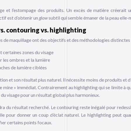
age et l’estompage des produits. Un excès de matière créerait u
ectif est d’obtenir un
glow
subtil qui semble émaner de la peau elle
s. contouring vs. highlighting
s de maquillage ont des objectifs et des méthodologies distinctes 
nt certaines zones du visage
ur les ombres et la lumière
uches de lumière ciblées
tion et son résultat plus naturel. Il nécessite moins de produits et 
ne mine » immédiat. Contrairement au highlighting qui se limite à q
e du visage pour un résultat global plus harmonieux.
a du résultat recherché. Le contouring reste inégalé pour redessi
le pour donner un coup d’éclat naturel. Le highlighting peut quan
ier certains points focaux.