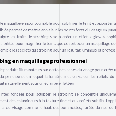
e maquillage incontournable pour sublimer le teint et apporter u
iblée permet de mettre en valeur les points forts du visage en joua
lpte les traits, le strobing vise à créer un effet « glow » sophi
ibilités pour magnifier le teint, que ce soit pour un maquillage qu
mble les secrets du strobing pour un résultat lumineux et profess
bing en maquillage professionnel
de produits illuminateurs sur certaines zones du visage pour créer u
du principe selon lequel la lumière met en valeur les reliefs du 
rait naturellement sous un éclairage flatteur.
eintes foncées pour sculpter, le strobing se concentre uniquem
ement des enlumineurs à la texture fine et aux reflets subtils. L’app
lants du visage comme le haut des pommettes, l’arête du nez ou l