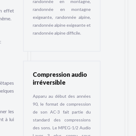
randonnée en montagne,
randonnée en montagne
n effet
exigeante, randonnée alpine,
-même.
randonnée alpine exigeante et
randonnée alpine difficile.
:
Compression audio
irréversible
d’étapes
uelques
Apparu au début des années
90, le format de compression
ner les
de son AC-3 fait partie du
t à lui
standard des compressions
des sons. Le MPEG-1/2 Audio
Layer 3 plus connu sous