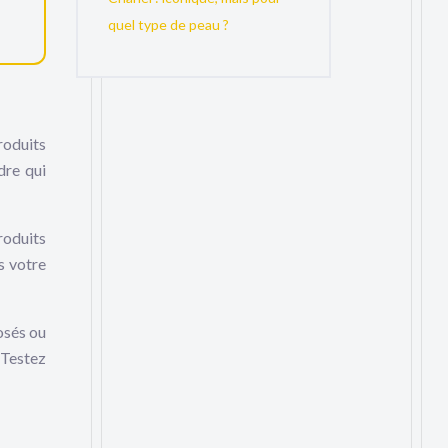
quel type de peau ?
roduits
dre qui
roduits
s votre
osés ou
 Testez