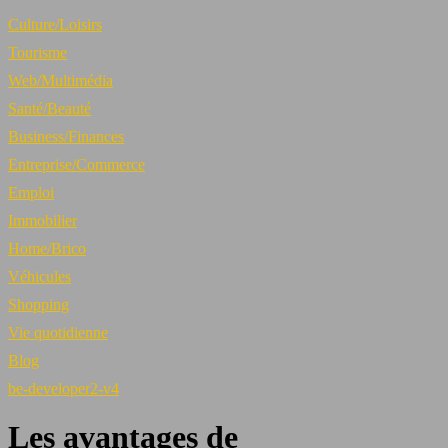
Culture/Loisirs
Tourisme
Web/Multimédia
Santé/Beauté
Business/Finances
Entreprise/Commerce
Emploi
Immobilier
Home/Brico
Véhicules
Shopping
Vie quotidienne
Blog
be-developer2-v4
Les avantages de