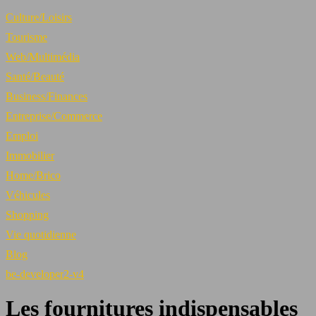
Culture/Loisirs
Tourisme
Web/Multimédia
Santé/Beauté
Business/Finances
Entreprise/Commerce
Emploi
Immobilier
Home/Brico
Véhicules
Shopping
Vie quotidienne
Blog
be-developer2-v4
Les fournitures indispensables