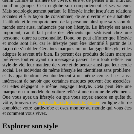
défini comme la manière de vivre, d’être et de penser d’un individu
ou d’un groupe. Cela englobe son comportement et ses valeurs.
Mais sociologiquement parlant, le lifestyle inclut jusqu’aux relations
sociales et à la façon de consommer, de se divertir et de s’habiller.
L’attitude et le comportement de la personne ainsi que sa vision du
monde sont aussi influencés par son lifestyle. Le lifestyle est assez
important, car il fait partie des éléments qui séduisent chez une
personne, outre sa personnalité. Donc, on peut affirmer que lifestyle
et mode sont liés, car le lifestyle peut être identifié à partir de la
façon de s’habiller. Certaines marques ont un langage lifestyle, et les
adeptes le savent très bien. Ils portent des produits de leurs marques
préférées tout en ayant un message à passer. Leur look reflète leur
style de vie, leur manière de vivre et de penser ainsi que leur cercle
social. Les individus du même lifestyle les identifient sans problème,
et ils appartiendront éventuellement à un même cercle. Il est aussi
intéressant de savoir que certaines marques peuvent être associées,
car elles dégagent le même langage lifestyle. Cela peut être une
marque ou un modèle de voiture reliée à une marque de vêtements.
Que vous ayez un lifestyle ou que vous soyez encore en quête du
vôtre, trouvez des
articles de mode haut de gamme
en ligne afin de
compléter votre garde-robe et osez montrer au monde qui vous êtes
et comment vous vivez.
Explorer son style