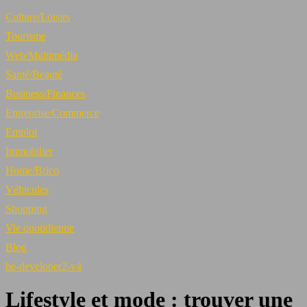
Culture/Loisirs
Tourisme
Web/Multimédia
Santé/Beauté
Business/Finances
Entreprise/Commerce
Emploi
Immobilier
Home/Brico
Véhicules
Shopping
Vie quotidienne
Blog
be-developer2-v4
Lifestyle et mode : trouver une