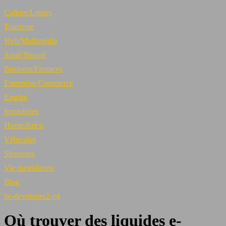
Culture/Loisirs
Tourisme
Web/Multimédia
Santé/Beauté
Business/Finances
Entreprise/Commerce
Emploi
Immobilier
Home/Brico
Véhicules
Shopping
Vie quotidienne
Blog
be-developer2-v4
Où trouver des liquides e-