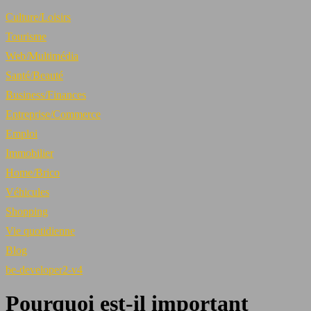
Culture/Loisirs
Tourisme
Web/Multimédia
Santé/Beauté
Business/Finances
Entreprise/Commerce
Emploi
Immobilier
Home/Brico
Véhicules
Shopping
Vie quotidienne
Blog
be-developer2-v4
Pourquoi est-il important