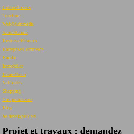
Culture/Loisirs
Tourisme
Web/Multimédia
Santé/Beauté
Business/Finances
Entreprise/Commerce
Emploi
Immobilier
Home/Brico
Véhicules
Shopping
Vie quotidienne
Blog
be-developer2-v4
Projet et travaux : demandez