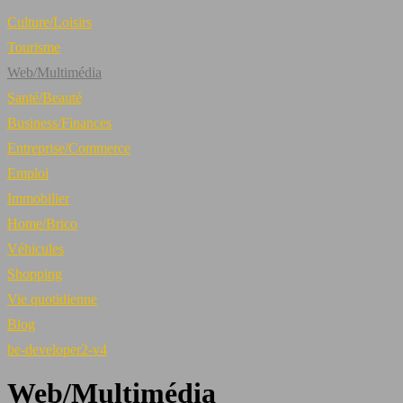
Culture/Loisirs
Tourisme
Web/Multimédia
Santé/Beauté
Business/Finances
Entreprise/Commerce
Emploi
Immobilier
Home/Brico
Véhicules
Shopping
Vie quotidienne
Blog
be-developer2-v4
Web/Multimédia