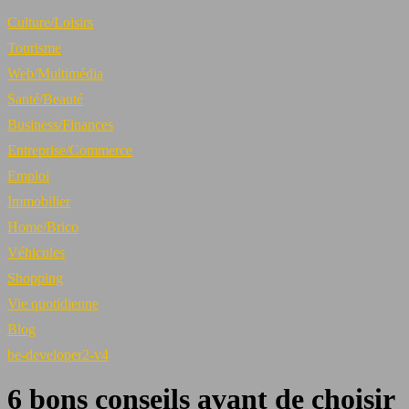
Culture/Loisirs
Tourisme
Web/Multimédia
Santé/Beauté
Business/Finances
Entreprise/Commerce
Emploi
Immobilier
Home/Brico
Véhicules
Shopping
Vie quotidienne
Blog
be-developer2-v4
6 bons conseils avant de choisir