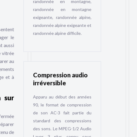
randonnée en montagne,
randonnée en montagne
exigeante, randonnée alpine,
randonnée alpine exigeante et
sentent
randonnée alpine difficile.
ager le
t aussi
e vitrée
parer au
sements
Compression audio
ge et à
irréversible
 sur
Apparu au début des années
90, le format de compression
de son AC-3 fait partie du
 fermée
standard des compressions
réparer
des sons. Le MPEG-1/2 Audio
tenu de
Layer 3 plus connu sous