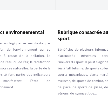
ct environnemental
Rubrique consacrée a
sport
se écologique se manifeste par
ution de l’environnement qui se
Bénéficiez de plusieurs informa
e à cause de la pollution. La
d’actualités générales conc
 de l’eau ou de l’air, la raréfaction
l’univers du sport. Il peut s’agir d
sources naturelles, la perte de la
liés à l’athlétisme, de sports colle
rsité font partie des indicateurs
sports mécaniques, d’arts marti
 manifestant l’état de
cyclisme, de sports de combat, d
onnement.
de glace, de sports de glisse, d
aériens, de gymnastique…