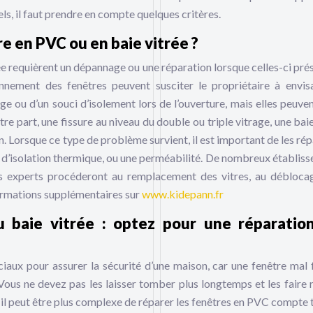
ls, il faut prendre en compte quelques critères.
e en PVC ou en baie vitrée ?
rée requièrent un dépannage ou une réparation lorsque celles-ci pré
onnement des fenêtres peuvent susciter le propriétaire à envis
ge ou d’un souci d’isolement lors de l’ouverture, mais elles peuven
autre part, une fissure au niveau du double ou triple vitrage, une bai
on. Lorsque ce type de problème survient, il est important de les ré
, d’isolation thermique, ou une perméabilité. De nombreux établis
es experts procéderont au remplacement des vitres, au débloca
nformations supplémentaires sur
www.kidepann.fr
baie vitrée : optez pour une réparation
ciaux pour assurer la sécurité d’une maison, car une fenêtre mal
Vous ne devez pas les laisser tomber plus longtemps et les faire 
il peut être plus complexe de réparer les fenêtres en PVC compte 