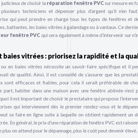
 judicieux de choisir la
réparation fenêtre PVC
sur mesure en f
lusieurs techniciens et dépenser plus d’argent qu’il n’en faut,
ise qui peut prendre en charge tous les types de fenêtres et d
ntes, battantes, les baies vitrées à galandage ou à vantaux. Ce derni
teur fenêtre PVC
qui sera également à même d’intervenir sur n’
ies vitrées : priorisez la rapidité et la qual
ou en baies vitrées nécessite un savoir-faire spécifique et il pe
vail de qualité. Ainsi, il est conseillé de s’assurer que les presta
x sont efficaces et fiables, pour cela il serait préférable de choi
re part, habiter dans une maison avec une fenêtre abîmée n’est 
oi il est important de choisir le prestataire qui propose l’interven
eprises qui interviennent dès le premier rendez-vous et le dépan
eut se faire en ligne suite à laquelle on obtient rapidement un d
itrée. En général, le prix d’une réparation de fenêtre PVC est raison
ue plus on attend pour le dépannage, plus le coût peut devenir élevé.