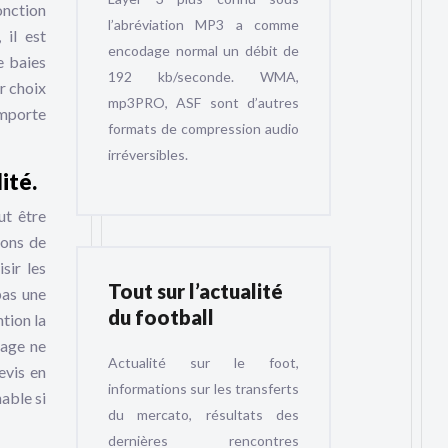
onction
l’abréviation MP3 a comme
 il est
encodage normal un débit de
e baies
192 kb/seconde. WMA,
er choix
mp3PRO, ASF sont d’autres
importe
formats de compression audio
irréversibles.
ité.
ut être
tions de
sir les
Tout sur l’actualité
pas une
du football
tion la
nage ne
Actualité sur le foot,
evis en
informations sur les transferts
nable si
du mercato, résultats des
dernières rencontres