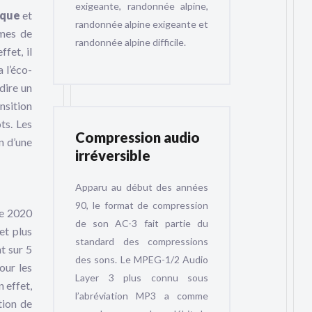
exigeante, randonnée alpine,
tique
et
randonnée alpine exigeante et
èmes de
randonnée alpine difficile.
fet, il
a l’éco-
dire un
nsition
ts. Les
Compression audio
n d’une
irréversible
Apparu au début des années
90, le format de compression
ée 2020
de son AC-3 fait partie du
 et plus
standard des compressions
t sur 5
des sons. Le MPEG-1/2 Audio
our les
Layer 3 plus connu sous
 effet,
l’abréviation MP3 a comme
tion de