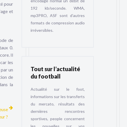
encodage normal un débit de
té pour
192 kb/seconde. WMA,
fage et
mp3PRO, ASF sont d’autres
formats de compression audio
irréversibles.
mode de
taux 0.
ore. Il
car les
Tout sur l’actualité
 par un
du football
tion de
dans la
Actualité sur le foot,
informations sur les transferts
du mercato, résultats des
euse
dernières rencontres
eur ?
sportives, people concernent
les nouvelles sur vos