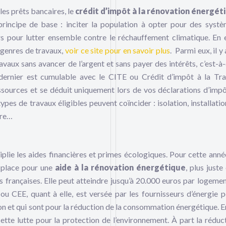
les prêts bancaires, le
crédit d’impôt à la rénovation énergé
principe de base : inciter la population à opter pour des syst
pour lutter ensemble contre le réchauffement climatique. En ef
s genres de travaux,
voir ce site pour en savoir plus
. Parmi eux, il y 
avaux sans avancer de l’argent et sans payer des intérêts, c’est-à-
ernier est cumulable avec le CITE ou Crédit d’impôt à la Tra
essources et se déduit uniquement lors de vos déclarations d’impô
ypes de travaux éligibles peuvent coïncider : isolation, installatio
ore…
ltiplie les aides financières et primes écologiques. Pour cette ann
 place pour une
aide à la rénovation énergétique
, plus juste
 françaises. Elle peut atteindre jusqu’à 20.000 euros par logemen
u CEE, quant à elle, est versée par les fournisseurs d’énergie p
on et qui sont pour la réduction de la consommation énergétique. En
cette lutte pour la protection de l’environnement. À part la réduc