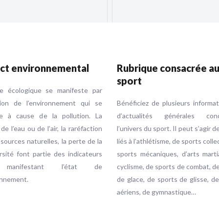
ct environnemental
Rubrique consacrée a
sport
se écologique se manifeste par
ution de l’environnement qui se
Bénéficiez de plusieurs informa
e à cause de la pollution. La
d’actualités générales conc
 de l’eau ou de l’air, la raréfaction
l’univers du sport. Il peut s’agir d
sources naturelles, la perte de la
liés à l’athlétisme, de sports colle
rsité font partie des indicateurs
sports mécaniques, d’arts marti
 manifestant l’état de
cyclisme, de sports de combat, d
onnement.
de glace, de sports de glisse, d
aériens, de gymnastique…