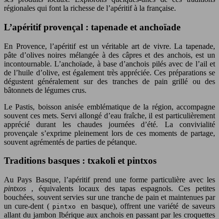
régionales qui font la richesse de l’apéritif à la française.
L’apéritif provençal : tapenade et anchoïade
En Provence, l’apéritif est un véritable art de vivre. La tapenade,
pâte d’olives noires mélangée à des câpres et des anchois, est un
incontournable. L’anchoïade, à base d’anchois pilés avec de l’ail et
de l’huile d’olive, est également très appréciée. Ces préparations se
dégustent généralement sur des tranches de pain grillé ou des
bâtonnets de légumes crus.
Le Pastis, boisson anisée emblématique de la région, accompagne
souvent ces mets. Servi allongé d’eau fraîche, il est particulièrement
apprécié durant les chaudes journées d’été. La convivialité
provençale s’exprime pleinement lors de ces moments de partage,
souvent agrémentés de parties de pétanque.
Traditions basques : txakoli et pintxos
Au Pays Basque, l’apéritif prend une forme particulière avec les
pintxos
, équivalents locaux des tapas espagnols. Ces petites
bouchées, souvent servies sur une tranche de pain et maintenues par
un cure-dent (
en basque), offrent une variété de saveurs
pintxo
allant du jambon Ibérique aux anchois en passant par les croquettes