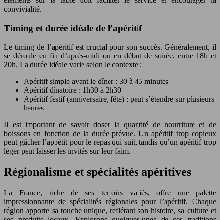
éléments sur la table doit faciliter le service et encourager la
convivialité.
Timing et durée idéale de l’apéritif
Le timing de l’apéritif est crucial pour son succès. Généralement, il
se déroule en fin d’après-midi ou en début de soirée, entre 18h et
20h. La durée idéale varie selon le contexte :
Apéritif simple avant le dîner : 30 à 45 minutes
Apéritif dînatoire : 1h30 à 2h30
Apéritif festif (anniversaire, fête) : peut s’étendre sur plusieurs
heures
Il est important de savoir doser la quantité de nourriture et de
boissons en fonction de la durée prévue. Un apéritif trop copieux
peut gâcher l’appétit pour le repas qui suit, tandis qu’un apéritif trop
léger peut laisser les invités sur leur faim.
Régionalisme et spécialités apéritives
La France, riche de ses terroirs variés, offre une palette
impressionnante de spécialités régionales pour l’apéritif. Chaque
région apporte sa touche unique, reflétant son histoire, sa culture et
ses produits locaux. Explorons quelques-unes de ces traditions