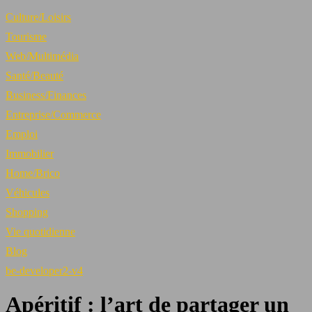
Culture/Loisirs
Tourisme
Web/Multimédia
Santé/Beauté
Business/Finances
Entreprise/Commerce
Emploi
Immobilier
Home/Brico
Véhicules
Shopping
Vie quotidienne
Blog
be-developer2-v4
Apéritif : l’art de partager un