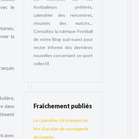
avec le
footballeurs préférés,
calendrier des rencontres,
résumés des matchs…
stumes,
Consultez la rubrique Football
rmer la
de notre Blog sud-ouest pour
rester informé des dernières
nouvelles concernant ce sport
collectif.
rançais
olière,
Fraîchement publiés
re dans
tinuent
Le calendrier clé à respecter
lors d’un plan de sauvegarde
nt avec
de l’emploi