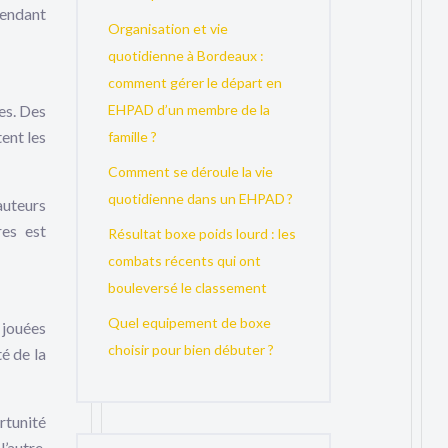
rendant
Organisation et vie
quotidienne à Bordeaux :
comment gérer le départ en
es. Des
EHPAD d’un membre de la
tent les
famille ?
Comment se déroule la vie
quotidienne dans un EHPAD ?
auteurs
res est
Résultat boxe poids lourd : les
combats récents qui ont
bouleversé le classement
Quel equipement de boxe
 jouées
choisir pour bien débuter ?
é de la
rtunité
’autre,