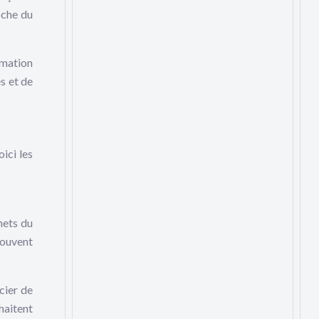
oche du
mmation
s et de
ici les
hets du
souvent
cier de
haitent