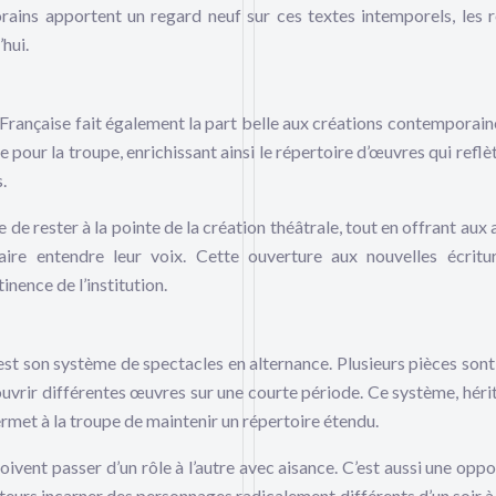
ains apportent un regard neuf sur ces textes intemporels, les 
’hui.
Française fait également la part belle aux créations contemporain
e pour la troupe, enrichissant ainsi le répertoire d’œuvres qui reflè
.
e rester à la pointe de la création théâtrale, tout en offrant aux 
ire entendre leur voix. Cette ouverture aux nouvelles écritu
inence de l’institution.
st son système de spectacles en alternance. Plusieurs pièces sont
uvrir différentes œuvres sur une courte période. Ce système, hérit
ermet à la troupe de maintenir un répertoire étendu.
oivent passer d’un rôle à l’autre avec aisance. C’est aussi une oppo
eurs incarner des personnages radicalement différents d’un soir à l