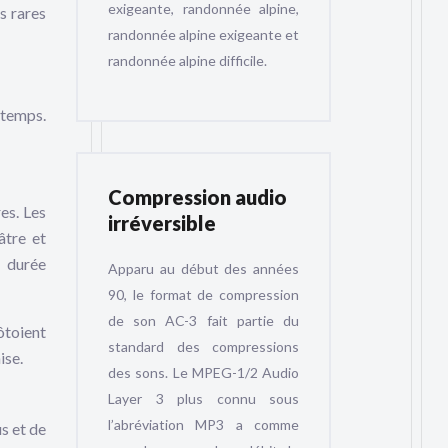
exigeante, randonnée alpine,
s rares
randonnée alpine exigeante et
randonnée alpine difficile.
 temps.
Compression audio
es. Les
irréversible
âtre et
e durée
Apparu au début des années
90, le format de compression
de son AC-3 fait partie du
ôtoient
standard des compressions
ise.
des sons. Le MPEG-1/2 Audio
Layer 3 plus connu sous
l’abréviation MP3 a comme
s et de