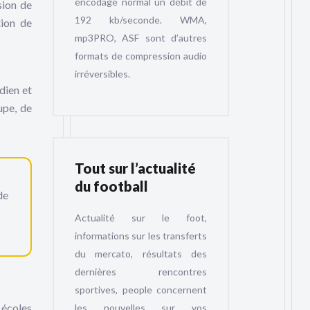
encodage normal un débit de
sion de
192 kb/seconde. WMA,
tion de
mp3PRO, ASF sont d’autres
formats de compression audio
irréversibles.
dien et
upe, de
Tout sur l’actualité
du football
de
Actualité sur le foot,
informations sur les transferts
du mercato, résultats des
dernières rencontres
sportives, people concernent
 écoles
les nouvelles sur vos