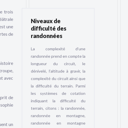
e trois
éâtrale
Niveaux de
est une
difficulté des
ortes de
randonnées
La complexité d’une
randonnée prend en compte la
istoire
longueur du circuit, le
troupe,
dénivelé, l’altitude à gravir, la
nt avec
complexité du circuit ainsi que
la difficulté du terrain. Parmi
les systèmes de cotation
prit de
indiquant la difficulté du
losophie
terrain, citons : la randonnée,
randonnée en montagne,
randonnée en montagne
uent un