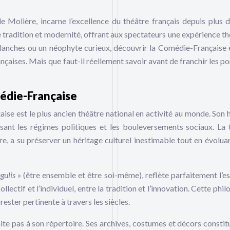
olière, incarne l’excellence du théâtre français depuis plus d
ie tradition et modernité, offrant aux spectateurs une expérience th
anches ou un néophyte curieux, découvrir la Comédie-Française 
rançaises. Mais que faut-il réellement savoir avant de franchir les p
médie-Française
se est le plus ancien théâtre national en activité au monde. Son h
rsant les régimes politiques et les bouleversements sociaux. La 
, a su préserver un héritage culturel inestimable tout en évolua
ngulis »
(être ensemble et être soi-même), reflète parfaitement l’es
collectif et l’individuel, entre la tradition et l’innovation. Cette phi
rester pertinente à travers les siècles.
te pas à son répertoire. Ses archives, costumes et décors constit