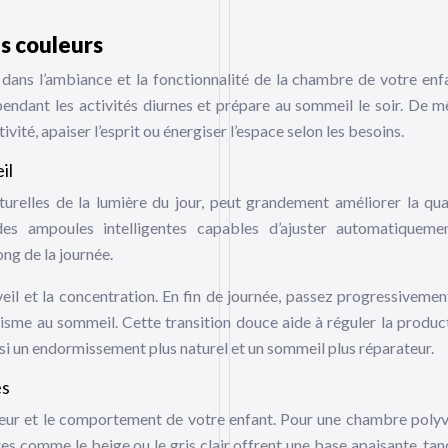
es couleurs
al dans l’ambiance et la fonctionnalité de la chambre de votre enf
pendant les activités diurnes et prépare au sommeil le soir. De m
ivité, apaiser l’esprit ou énergiser l’espace selon les besoins.
il
naturelles de la lumière du jour, peut grandement améliorer la qua
es ampoules intelligentes capables d’ajuster automatiqueme
ong de la journée.
éveil et la concentration. En fin de journée, passez progressivemen
isme au sommeil. Cette transition douce aide à réguler la produc
si un endormissement plus naturel et un sommeil plus réparateur.
es
umeur et le comportement de votre enfant. Pour une chambre polyv
res comme le beige ou le gris clair offrent une base apaisante, tan