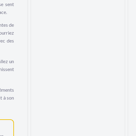
se sent
ace.
ntes de
ourriez
vec des
llez un
hissent
léments
t à son
en