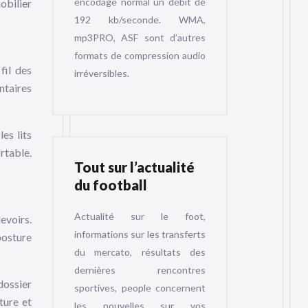
encodage normal un débit de
obilier
192 kb/seconde. WMA,
mp3PRO, ASF sont d’autres
formats de compression audio
fil des
irréversibles.
ntaires
es lits
rtable.
Tout sur l’actualité
du football
Actualité sur le foot,
evoirs.
informations sur les transferts
posture
du mercato, résultats des
dernières rencontres
dossier
sportives, people concernent
ture et
les nouvelles sur vos