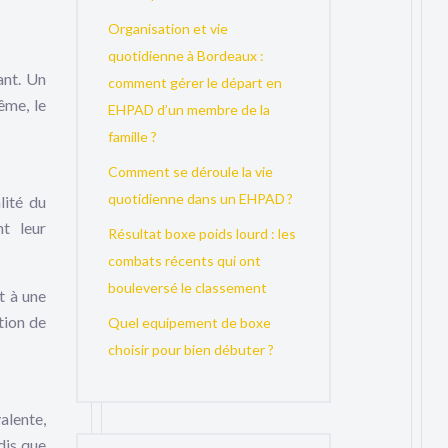
Organisation et vie
quotidienne à Bordeaux :
ant. Un
comment gérer le départ en
ême, le
EHPAD d’un membre de la
famille ?
Comment se déroule la vie
quotidienne dans un EHPAD ?
lité du
nt leur
Résultat boxe poids lourd : les
combats récents qui ont
bouleversé le classement
t à une
tion de
Quel equipement de boxe
choisir pour bien débuter ?
alente,
dis que