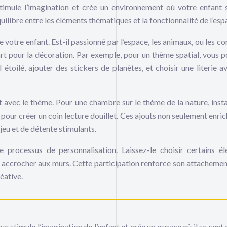
timule l’imagination et crée un environnement où votre enfant 
quilibre entre les éléments thématiques et la fonctionnalité de l’esp
 votre enfant. Est-il passionné par l’espace, les animaux, ou les co
t pour la décoration. Par exemple, pour un thème spatial, vous p
étoilé, ajouter des stickers de planètes, et choisir une literie a
t avec le thème. Pour une chambre sur le thème de la nature, insta
 pour créer un coin lecture douillet. Ces ajouts non seulement enric
jeu et de détente stimulants.
e processus de personnalisation. Laissez-le choisir certains é
 accrocher aux murs. Cette participation renforce son attachemen
éative.
 stimule l’imagination de l’enfant et crée un espace où il se sent 