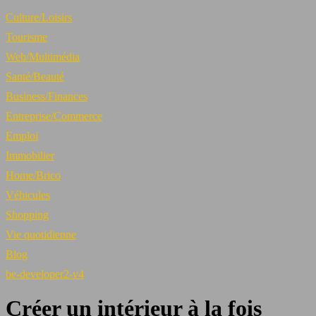
Culture/Loisirs
Tourisme
Web/Multimédia
Santé/Beauté
Business/Finances
Entreprise/Commerce
Emploi
Immobilier
Home/Brico
Véhicules
Shopping
Vie quotidienne
Blog
be-developer2-v4
Créer un intérieur à la fois