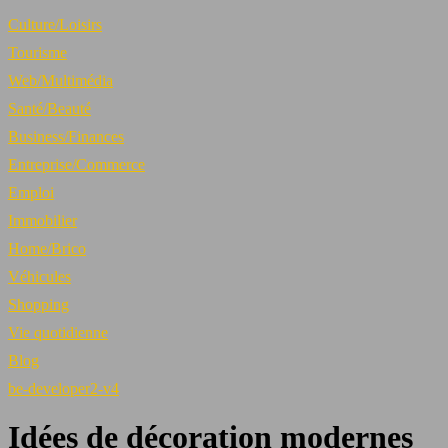
Culture/Loisirs
Tourisme
Web/Multimédia
Santé/Beauté
Business/Finances
Entreprise/Commerce
Emploi
Immobilier
Home/Brico
Véhicules
Shopping
Vie quotidienne
Blog
be-developer2-v4
Idées de décoration modernes