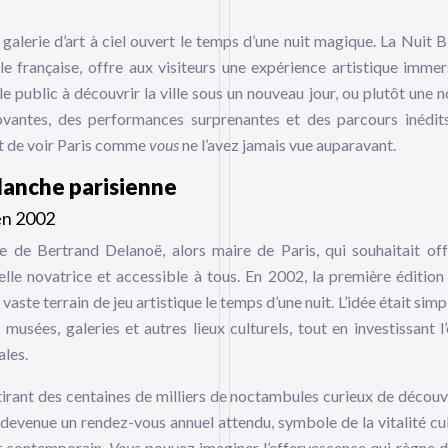
alerie d’art à ciel ouvert le temps d’une nuit magique. La Nuit B
e française, offre aux visiteurs une expérience artistique immer
e public à découvrir la ville sous un nouveau jour, ou plutôt une n
nnovantes, des performances surprenantes et des parcours inédits
 et de voir Paris comme
vous
ne l’avez jamais vue auparavant.
blanche parisienne
en 2002
le de Bertrand Delanoë, alors maire de Paris, qui souhaitait off
elle novatrice et accessible à tous. En 2002, la première édition
 vaste terrain de jeu artistique le temps d’une nuit. L’idée était sim
musées, galeries et autres lieux culturels, tout en investissant l
ales.
ttirant des centaines de milliers de noctambules curieux de découvr
 devenue un rendez-vous annuel attendu, symbole de la vitalité cul
rt contemporain.
Vous
pouvez imaginer l’effervescence qui règne d