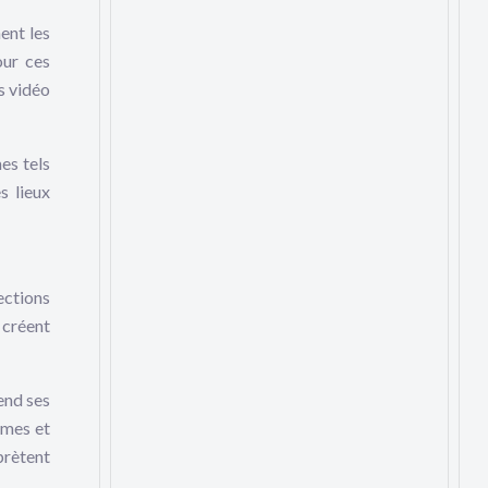
ent les
our ces
s vidéo
es tels
s lieux
ections
 créent
end ses
mmes et
prètent