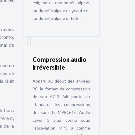
exigeante, randonnée alpine,
randonnée alpine exigeante et
randonnée alpine difficile.
travers
oronto,
onal de
Compression audio
enue un
irréversible
ains de
 la Nuit
Apparu au début des années
90, le format de compression
de son AC-3 fait partie du
standard des compressions
lutions
des sons. Le MPEG-1/2 Audio
férent,
Layer 3 plus connu sous
é de la
l’abréviation MP3 a comme