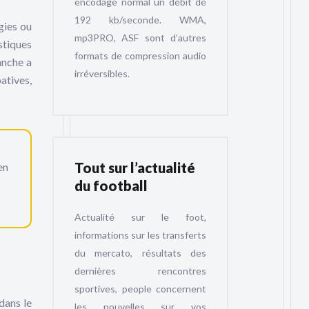
encodage normal un débit de
192 kb/seconde. WMA,
gies ou
mp3PRO, ASF sont d’autres
stiques
formats de compression audio
anche a
irréversibles.
atives,
Tout sur l’actualité
en
du football
Actualité sur le foot,
informations sur les transferts
du mercato, résultats des
dernières rencontres
sportives, people concernent
dans le
les nouvelles sur vos