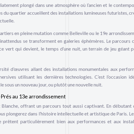
iatement plongé dans une atmosphère où l’ancien et le contempo
du quartier accueillent des installations lumineuses futuristes, cr
ctuelle.
artiers en pleine mutation comme Belleville ou le 19e arrondissem
s inattendus se transforment en galeries éphémères. Le parcours 
e vert qui devient, le temps d’une nuit, un terrain de jeu géant p
rsité d’œuvres allant des installations monumentales aux perfo
rsives utilisant les dernières technologies. C’est l’occasion id
e sous un nouveau jour, ou plutôt une nouvelle nuit.
s-Prés au 13e arrondissement
t Blanche, offrant un parcours tout aussi captivant. En débutant 
ous
plongerez dans l’histoire intellectuelle et artistique de Paris. L
se prêtent particulièrement bien aux performances et aux instal