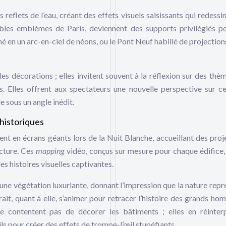
reflets de l’eau, créant des effets visuels saisissants qui redessin
itables emblèmes de Paris, deviennent des supports privilégiés p
mé en un arc-en-ciel de néons, ou le Pont Neuf habillé de projection
s décorations ; elles invitent souvent à la réflexion sur des thèm
is. Elles offrent aux spectateurs une nouvelle perspective sur ce
e sous un angle inédit.
historiques
nt en écrans géants lors de la Nuit Blanche, accueillant des proj
cture. Ces
mapping
vidéo, conçus sur mesure pour chaque édifice,
es histoires visuelles captivantes.
d’une végétation luxuriante, donnant l’impression que la nature repr
rait, quant à elle, s’animer pour retracer l’histoire des grands ho
 contentent pas de décorer les bâtiments ; elles en réinter
ils pour créer des effets de trompe-l’œil stupéfiants.